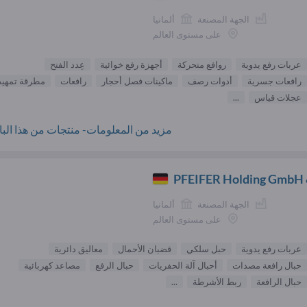
الجهة المصنعة
ألمانيا
على مستوى العالم
عربات رفع يدوية
روافع متحركة
أجهزة رفع خوائية
عِدد الفتح
رافعات جسرية
أدوات رصف
ماكينات فصل أحجار
رافعات
مطرقة تمهيد
عجلات قياس
...
مزيد من المعلومات- منتجات من هذا البائ
PFEIFER Holding GmbH 
الجهة المصنعة
ألمانيا
على مستوى العالم
عربات رفع يدوية
حبل سلكي
قضبان الأحمال
معاليق دائرية
حبال رافعة مصدات
أحبال آلة الحفريات
حبال الرفع
مصاعد كهربائية
حبال الرافعة
ربط الأشرطة
...