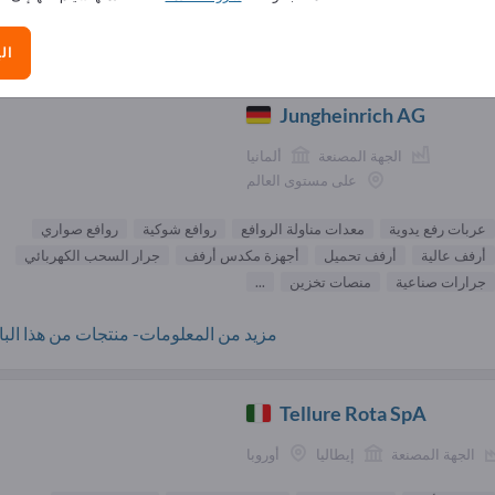
الموردون عربات رفع يدوية (
ال
Jungheinrich AG
الجهة المصنعة
ألمانيا
على مستوى العالم
عربات رفع يدوية
معدات مناولة الروافع
روافع شوكية
روافع صواري
أرفف عالية
أرفف تحميل
أجهزة مكدس أرفف
جرار السحب الكهربائي
جرارات صناعية
منصات تخزين
...
مزيد من المعلومات- منتجات من هذا البائ
Tellure Rota SpA
الجهة المصنعة
إيطاليا
أوروبا