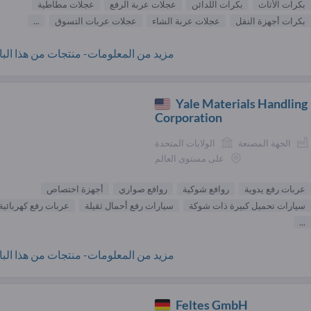
بكرات الأثاث
بكرات اللدائن
عجلات عربة الرفع
عجلات مطاطية
بكرات أجهزة النقل
عجلات عربة الشاء
عجلات عربات التسوق
...
مزيد من المعلومات- منتجات من هذا البائ
Yale Materials Handling
Corporation
الجهة المصنعة
الولايات المتحدة
على مستوى العالم
عربات رفع يدوية
روافع شوكية
روافع صواري
أجهزة اختصاص
سيارات تحميل كبيرة ذات شوكة
سيارات رفع أحمال ثقيلة
عربات رفع كهربائية
...
مزيد من المعلومات- منتجات من هذا البائ
Feltes GmbH