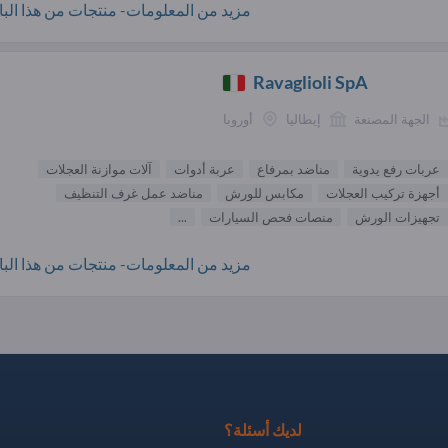
مزيد من المعلومات- منتجات من هذا البائ
Ravaglioli SpA
الجهة المصنعة
إيطاليا
أوروبا
عربات رفع يدوية
مناضد بمرفاع
عربة أدوات
آلات موازنة العجلات
أجهزة تركيب العجلات
مكابس للورش
مناضد عمل غرف التنظيف
تجهيزات الورش
منصات فحص السيارات
...
مزيد من المعلومات- منتجات من هذا البائ
لديك أسئلة؟