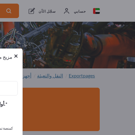
من المصنعين
6
من المصدرين
6
حسابي
سجّل الآن
×
مزيج من
Exportpages
النقل والتعبئة
أجهزة النقل
عر
أوافق على تلقي الرسائل الإخبارية الخاصة بك وأوافق على بيان خصوصية البيانات.