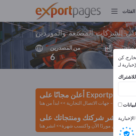
الفئات
على الشركات المصنعة والموردين
مصنعين
من المصدرين
6
6
لخارج. كن
أعلن مجانًا على Exportpages!
لمستعملة – جهات الاتصال التجارية >> ابدأ من هنا
 Exportpages.
كن موردًا الآن واكتسب شهرة>> انشر هنا