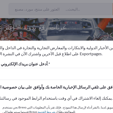
عربات رفع يدوية – اعثر 
من ال
 الأخبار الدولية والابتكارات والمعارض التجارية والتجارة في الداخل وا
على اطلاع قبل الآخرين واشترك الآن في النشرة الإخبارية لـ Exportpages.
بات رفع يدوية
أدخل عنوان بريدك الإلكتروني للاشتراك.
الاحتياجات – العروض – السلع ا
انشر شركتك ومنتجاتك على
يمكنك إلغاء الاشتراك في أي وقت باستخدام الرابط الموجود في رسالتنا الإخبارية.
نحن نستخدم Brevo كمنصة تسويق لدينا. بالنقر أدناه لإرسال هذا النموذج ، فإنك تقر بأن المعلومات التي
.
قدمتها سيتم نقلها إلى Brevo للمعالجة وفقًا لـ
شروط الخدمة