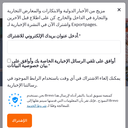
موزعون
22
×
من مقدمي الخدمات
2
مزيج من الأخبار الدولية والابتكارات والمعارض التجارية
والتجارة في الداخل والخارج. كن على اطلاع قبل الآخرين
واشترك الآن في النشرة الإخبارية لـ Exportpages.
آلات ومعدات – اعثر على الشركات
المصنعة والموردين
أدخل عنوان بريدك الإلكتروني للاشتراك.
من المصنعين
من المصدرين
631
607
أوافق على تلقي الرسائل الإخبارية الخاصة بك وأوافق على
بيان خصوصية البيانات.
من مقدمي الخدمات
موزعون
22
2
يمكنك إلغاء الاشتراك في أي وقت باستخدام الرابط الموجود في
رسالتنا الإخبارية.
Exportpages
آلات ومعدات
نحن نستخدم Brevo كمنصة تسويق لدينا. بالنقر أدناه لإرسال هذا
النموذج ، فإنك تقر بأن المعلومات التي قدمتها سيتم نقلها إلى Brevo
.
للمعالجة وفقًا لـ
شروط الخدمة
أعلن مجانًا على Exportpages!
الاحتياجات – العروض – السلع المستعملة – جهات الاتصال
الإشتراك
التجارية >> ابدأ من هنا