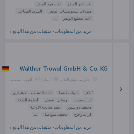
آلات خبز الويفر
آلات فرد الويفر
مبردات سندويتشات الويفر
التبريد الصناعي
آلات تقطيع الويفر
...
مزيد من المعلومات- منتجات من هذا البائع »
Walther Trowal GmbH & Co. KG
على مستوى العالم
ألمانيا
الجهة المصنعة
ُندّف
أدوات كشط
آلات التشطيب الاهتزازي
كرات صلب
وسائل الفصل
أنظمة الطلاء
مجفف ذو سيور
نظم معالجة الأوعية
كرات زجاج
مجفف متواصل
...
مزيد من المعلومات- منتجات من هذا البائع »