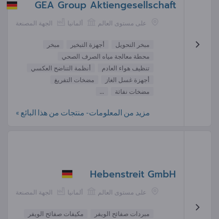
GEA Group Aktiengesellschaft
على مستوى العالم
ألمانيا
الجهة المصنعة
مبخر التحويل
أجهزة التبخير
مبخر
محطة معالجة مياه الصرف الصحي
تنظيف هواء العادم
أنظمة التناضح العكسي
أجهزة غسل الغاز
مضخات التفريغ
مضخات نفاثة
...
مزيد من المعلومات- منتجات من هذا البائع »
Hebenstreit GmbH
على مستوى العالم
ألمانيا
الجهة المصنعة
مبردات صفائح الويفر
مكيفات صفائح الويفر