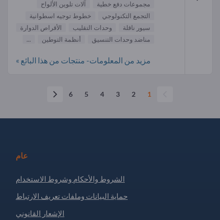
مجموعات دفع خطية
آلات تلوين الألواح
التجمع التكنولوجي
خطوط توجيه اسطوانية
سيور ناقلة
وحدات التقليب
الأقراص الدوارة
مناضد وحدات التنسيق
أنظمة التوطين
...
مزيد من المعلومات- منتجات من هذا البائع »
6
5
4
3
2
1
عام
الشروط والأحكام وشروط الاستخدام
حماية البيانات وملفات تعريف الارتباط
الإشعار القانوني