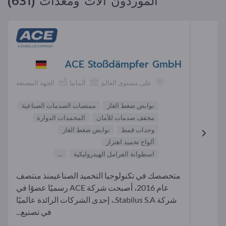
الموردون آلات ومعدات (631)
ACE Stoßdämpfer GmbH
على مستوى العالم
ألمانيا
الجهة المصنعة
نوابض ضغط الغاز
ممتصات الصدمات الصناعية
مخفف صدمات للأمان
المخمدات الدوارة
وحدات قمط
نوابض ضغط الغاز
ألواح تخميد اهتزاز
اسطوانة الفرامل الهيدروليكية
...
متخصصك في تكنولوجيا التخميد الصناعيمنذ منتصف
عام 2016، أصبحت شركة ACE رسميًا عضوًا في
شركة Stabilus S.A.، إحدى الشركات الرائدة عالميًا
في تصنيع...