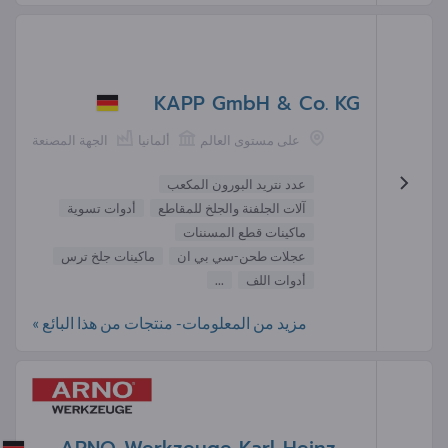
KAPP GmbH & Co. KG
على مستوى العالم
ألمانيا
الجهة المصنعة
عدد نتريد البورون المكعب
آلات الجلفنة والجلخ للمقاطع
أدوات تسوية
ماكينات قطع المسننات
عجلات طحن-سي بي ان
ماكينات جلخ ترس
أدوات اللف
...
مزيد من المعلومات- منتجات من هذا البائع »