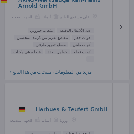
ARNO-Werkzeuge Karl-Heinz
Arnold GmbH
على مستوى العالم
ألمانيا
الجهة المصنعة
عدد الأشغال الدقيقة
مثقاب حلزوني
ادوات حفر
مقاطع تفريز من كربيد التنجستن
أدوات طحن
مقطع تفريز طرفي
أدوات قطع
حوامل العدد
عصا برغي مكنات
...
مزيد من المعلومات- منتجات من هذا البائع »
Harhues & Teufert GmbH
أوروبا
ألمانيا
الجهة المصنعة
الوحدات الخطية
رولمان بلي مستقيم