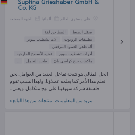
Supfina Grieshaber GmbH &
Co. KG
على مستوى العالم
ألمانيا
الجهة المصنعة
صقل الضبط
المطاحن لفة
تطبيقات الروبوت
آلات تشطيب سوبر
آلة طحن العمود المرفقي
أدوات تشطيب سوبر
تقنية الأسطح الخارجية
ماكينات جلخ كراسي بليّ
طحن التحمل
...
الحل المثالي هو نتيجة تفاعل العديد من العوامل. نحن
نعلم هذا الأمر كما يعلمه عملاؤنا، ولهذا السبب تقوم
فلسفة شركة سوبفينا على نهج متكامل. ويعني...
مزيد من المعلومات- منتجات من هذا البائع »