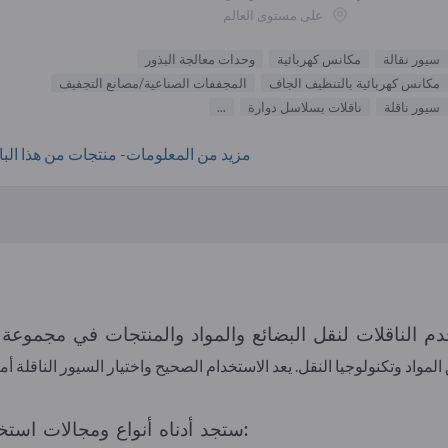
على مستوى العالم
سيور نقالة
مكانس كهربائية
وحدات معالجة البذور
مكانس كهربائية بالتنظيف الجاف
المجففات الصناعية/مصانع التجفيف
سيور ناقلة
ناقلات بسلاسل دوارة
...
مزيد من المعلومات- منتجات من هذا البائ
اد وتكنولوجيا النقل. يعد الاستخدام الصحيح واختيار السيور الناقلة أمرًا
ستجد أدناه أنواع ومجالات استخدام السيور الناقلة وكذلك مزاياها: