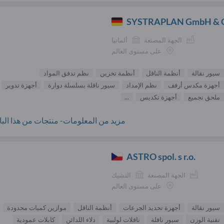
SYSTRAPLAN GmbH & C
الجهة المصنعة
ألمانيا
على مستوى العالم
سيور نقالة
أنظمة الناقل
أنظمة تخزين
نظم تدفق المواد
أجهزة مكدس أرفف
نظم الإمداد
سيور ناقلة بسلسلة دوارة
أجهزة تدوير
ملحق تجميع
أجهزة تكديس
...
مزيد من المعلومات- منتجات من هذا البائ
ASTRO spol. s r.o.
الجهة المصنعة
التشيك
على مستوى العالم
سيور نقالة
أجهزة تحديد الجرعات
أنظمة الناقل
موازين كميات محدودة
تقنية الوزن
سيور ناقلة
ناقلات لولبية
دلاء اللدائن
كابلات عمودية