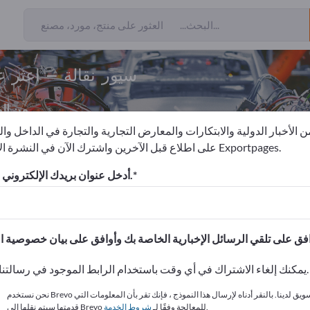
سيور نقالة – اعثر 
من ال
 الأخبار الدولية والابتكارات والمعارض التجارية والتجارة في الداخل وا
على اطلاع قبل الآخرين واشترك الآن في النشرة الإخبارية لـ Exportpages.
سيور نقالة
أدخل عنوان بريدك الإلكتروني للاشتراك.
الاحتياجات – العروض – السلع ا
انشر شركتك ومنتجاتك على
يمكنك إلغاء الاشتراك في أي وقت باستخدام الرابط الموجود في رسالتنا الإخبارية.
نحن نستخدم Brevo كمنصة تسويق لدينا. بالنقر أدناه لإرسال هذا النموذج ، فإنك تقر بأن المعلومات التي
.
قدمتها سيتم نقلها إلى Brevo للمعالجة وفقًا لـ
شروط الخدمة