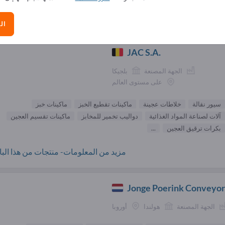
الموردون سيور نقالة (
ال
JAC S.A.
الجهة المصنعة
بلجيكا
على مستوى العالم
سيور نقالة
خلاطات عجينة
ماكينات تقطيع الخبز
ماكينات خبز
آلات لصناعة المواد الغذائية
دواليب تخمير للمخابز
ماكينات تقسيم العجين
بكرات ترقيق العجين
...
مزيد من المعلومات- منتجات من هذا البائ
Jonge Poerink Conveyor
الجهة المصنعة
هولندا
أوروبا