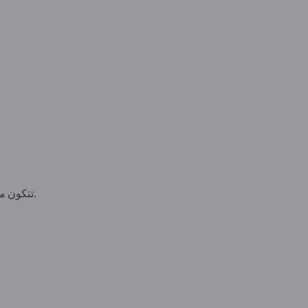
تتكون من سلسلة من البكرات الدوارة بحرية والتي يتم نقل المنتجات عليها عن طريق الجاذبية أو المحرك الميكانيكي.