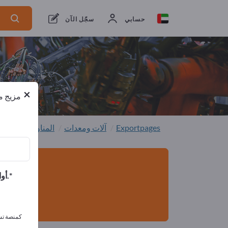
من المصنعين
7
من المصدرين
7
حسابي
سجّل الآن
×
مزيج من
Exportpages
آلات ومعدات
المناولة والرفع
أوافق على تلقي الرسائل الإخبارية الخاصة بك وأوافق على بيان خصوصية البيانات.