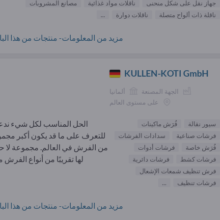
جهاز نقل على شكل منحنى
ناقلات مواد غذائية
مصانع المشروبات
ناقلة ذات ألواح متصلة
ناقلات دوارة
...
مزيد من المعلومات- منتجات من هذا البائ
KULLEN-KOTI GmbH
الجهة المصنعة
ألمانيا
على مستوى العالم
الحل المناسب لكل شيء ند
سيور نقالة
فُرَش ماكينات
للتعرف على ما قد يكون أكبر مجم
فرشات صناعية
سدادات الفرشات
من الفرش في العالم. مجموعة لا 
فُرَش خاصة
فرشات أدوات
لها تقريبًا من أنواع الفرش من
فرشات كشط
فرشات دائرية
فرش تنظيف شمعات الإشعال
فرشات تنظيف
...
مزيد من المعلومات- منتجات من هذا البائ