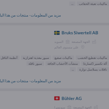
ماكينات تعبئة الحقائب
...
مزيد من المعلومات- منتجات من هذا البائ
Bruks Siwertell AB
الجهة المصنعة
السويد
على مستوى العالم
ماكينات تقطيع الخشب
ماكينات صقيع
سيور مغذية اهتزازية
أنظمة الناقل
آلة تكسير (كسارة)
منشآت الأخشاب الجافة
سيور ناقلة
ناقلات بسلاسل دوارة
...
مزيد من المعلومات- منتجات من هذا البائ
Bühler AG
الجهة المصنعة
سويسرا