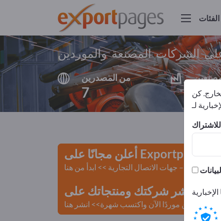
الفئات
على الشركات المصنعة والموردين
مصنعين
من المصدرين
7
7
لخارج. كن
أعلن مجانًا على Exportpages!
لمستعملة – جهات الاتصال التجارية >> ابدأ من هنا
 Exportpages.
كن موردًا الآن واكتسب شهرة>> انشر هنا