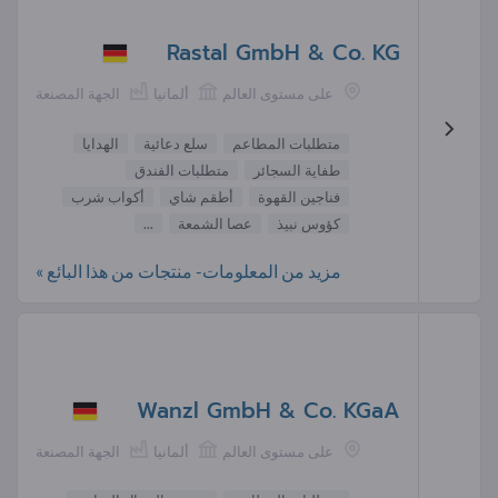
Rastal GmbH & Co. KG
على مستوى العالم
ألمانيا
الجهة المصنعة
متطلبات المطاعم
سلع دعائية
الهدايا
طفاية السجائر
متطلبات الفندق
فناجين القهوة
أطقم شاي
أكواب شرب
كؤوس نبيذ
عصا الشمعة
...
مزيد من المعلومات- منتجات من هذا البائع »
Wanzl GmbH & Co. KGaA
على مستوى العالم
ألمانيا
الجهة المصنعة