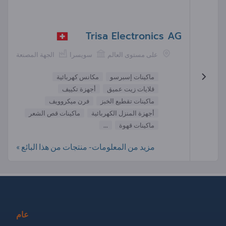
Trisa Electronics AG
على مستوى العالم
سويسرا
الجهة المصنعة
ماكينات إسبرسو
مكانس كهربائية
قلايات زيت عميق
أجهزة تكييف
ماكينات تقطيع الخبز
فرن ميكروويف
أجهزة المنزل الكهربائية
ماكينات قص الشعر
ماكينات قهوة
...
مزيد من المعلومات- منتجات من هذا البائع »
عام