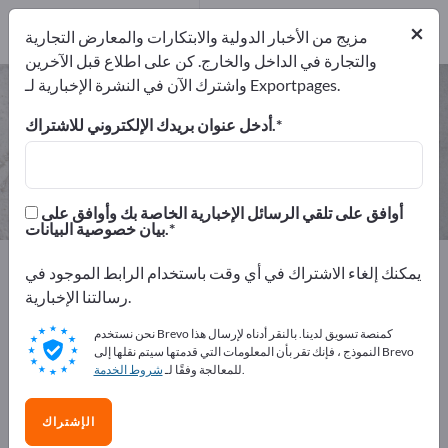
المصدرين
6
من
×
المصنعين
6
مزيج من الأخبار الدولية والابتكارات والمعارض التجارية
والتجارة في الداخل والخارج. كن على اطلاع قبل الآخرين
واشترك الآن في النشرة الإخبارية لـ Exportpages.
متطلبات المطاعم – اعثر على الشركات
المصنعة والموردين
أدخل عنوان بريدك الإلكتروني للاشتراك.
من المصنعين
من المصدرين
6
6
أوافق على تلقي الرسائل الإخبارية الخاصة بك وأوافق على
بيان خصوصية البيانات.
Exportpages
المواد الصناعية والمواد المعدنية
يمكنك إلغاء الاشتراك في أي وقت باستخدام الرابط الموجود في
المواد الاستهلاكية التجارية
متطلبات المطاعم
رسالتنا الإخبارية.
نحن نستخدم Brevo كمنصة تسويق لدينا. بالنقر أدناه لإرسال هذا
أعلن مجانًا على Exportpages!
النموذج ، فإنك تقر بأن المعلومات التي قدمتها سيتم نقلها إلى Brevo
.
للمعالجة وفقًا لـ
شروط الخدمة
الاحتياجات – العروض – السلع المستعملة – جهات الاتصال
التجارية >> ابدأ من هنا
الإشتراك
انشر شركتك ومنتجاتك على