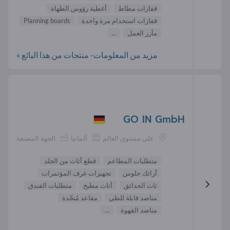
قفازات مطاط
أغطية رؤوس الطهاة
قفازات استخدام مرة واحدة
Planning boards
مآزر العمل
...
مزيد من المعلومات- منتجات من هذا البائع »
GO IN GmbH
على مستوى العالم
ألمانيا
الجهة المصنعة
متطلبات المطاعم
قطع أثاث من الجلد
أرائك جلوس
تجهيزات غرف المؤتمرات
ثاث الحدائق
أثاث مطبخ
متطلبات الفندق
مناضد قابلة للطي
مقاعد مُنجّدة
مناضد القهوة
...