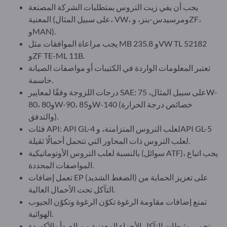
يجب أن يفي زيت التروس بمتطلبات الشركة المصنعة
المعنية (على سبيل المثال، VW، ومرسيدس-بنز، وZF،
وMAN).
يجب مراعاة الموافقات مثل MB 235.8 وVW TL 52182
وZF TE-ML 11B.
تعتبر المعلومات الواردة في الكتيبات أو مواصفات الصيانة
حاسمة.
درجات اللزوجة وفقًا لمعايير SAE: على سبيل المثال، 75W-
80، و80W-90، و85W-140 (خصائص درجة الحرارة
والتدفق).
فئات API: API GL-4 لعلب التروس المتزامنة، وAPI GL-5
لعلب التروس ذات المحاور التي تتحمل أحمالًا ثقيلة.
بالنسبة لعلب التروس الأوتوماتيكية (سوائل ATF)، يجب اتباع
المواصفات المحددة.
تعمل إضافات EP (الضغط الشديد) على تعزيز الحماية من
التآكل تحت الأحمال العالية.
تمنع إضافات مقاومة الرغوة تكوّن الرغوة وتكوّن الجيوب
الهوائية.
تحمي مثبطات التآكل الأجزاء المعدنية من الصدأ والأكسدة.