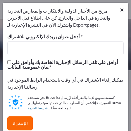
3
من المصنعين
×
3
مزيج من الأخبار الدولية والابتكارات والمعارض التجارية
والتجارة في الداخل والخارج. كن على اطلاع قبل الآخرين
واشترك الآن في النشرة الإخبارية لـ Exportpages.
حركة الزيت – اعثر على الشركات
المصنعة والموردين
أدخل عنوان بريدك الإلكتروني للاشتراك.
من المصنعين
من المصدرين
3
3
أوافق على تلقي الرسائل الإخبارية الخاصة بك وأوافق على
بيان خصوصية البيانات.
Exportpages
المواد الكيميائية والصيدلانية
يمكنك إلغاء الاشتراك في أي وقت باستخدام الرابط الموجود في
منتجات الزيوت المعدنية
حركة الزيت
رسالتنا الإخبارية.
نحن نستخدم Brevo كمنصة تسويق لدينا. بالنقر أدناه لإرسال هذا
أعلن مجانًا على Exportpages!
النموذج ، فإنك تقر بأن المعلومات التي قدمتها سيتم نقلها إلى Brevo
.
للمعالجة وفقًا لـ
شروط الخدمة
الاحتياجات – العروض – السلع المستعملة – جهات الاتصال
التجارية >> ابدأ من هنا
الإشتراك
انشر شركتك ومنتجاتك على