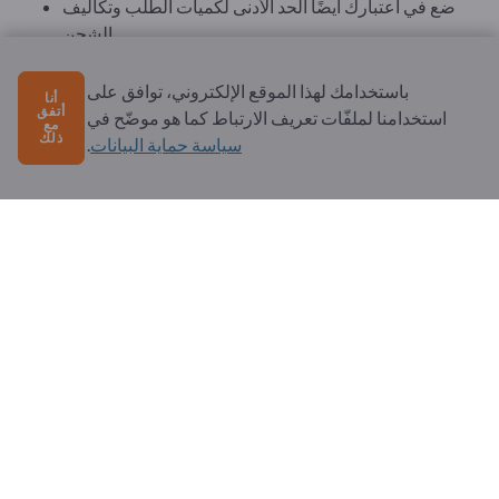
ضع في اعتبارك أيضًا الحد الأدنى لكميات الطلب وتكاليف
الشحن.
ما هي أحجام العبوات المناسبة: العبوات الصغيرة (1 لتر، 5
لترات) أم الكبيرة (20 لترًا، 60 لترًا،
براميل
سعة 200 لتر أو
باستخدامك لهذا الموقع الإلكتروني، توافق على
أنا
أتفق
حاويات IBC)؟
استخدامنا لملفّات تعريف الارتباط كما هو موضّح في
مع
ذلك
انتبه إلى الشهادات ومعايير الجودة:
سياسة حماية البيانات
.
شهادات ISO (مثل ISO 9001 لإدارة الجودة).
تقارير الاختبار والتحليلات المختبرية لضمان جودة الزيت
المتسقة.
اعتمادات OEM من مصنعي المركبات والآلات.
تعد فترات التسليم القصيرة والتوافر العالي أمرين مهمين
لاستمرارية العمليات.
ناقش إمكانية التسليم في الوقت المحدد لتقليل تكاليف
المخزون.
النظر في البدائل القابلة للتحلل البيولوجي أو الصديقة للبيئة.
كما يجب النظر في برامج إعادة التدوير للتخلص من الزيوت
المستعملة وحلول التغليف المستدامة.
يتطلب شراء زيوت التروس إجراء تحليل تقني شامل، وتقييمًا