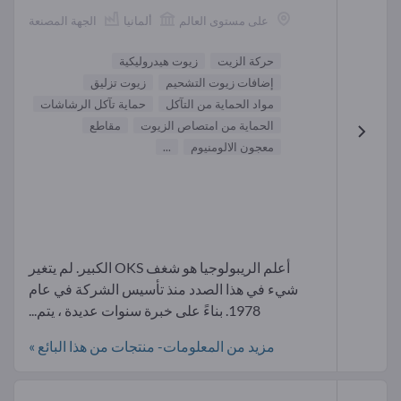
على مستوى العالم
ألمانيا
الجهة المصنعة
حركة الزيت
زيوت هيدروليكية
إضافات زيوت التشحيم
زيوت تزليق
مواد الحماية من التآكل
حماية تآكل الرشاشات
الحماية من امتصاص الزيوت
مقاطع
معجون الالومنيوم
...
أعلم الريبولوجيا هو شغف OKS الكبير. لم يتغير
شيء في هذا الصدد منذ تأسيس الشركة في عام
1978. بناءً على خبرة سنوات عديدة ، يتم...
مزيد من المعلومات- منتجات من هذا البائع »