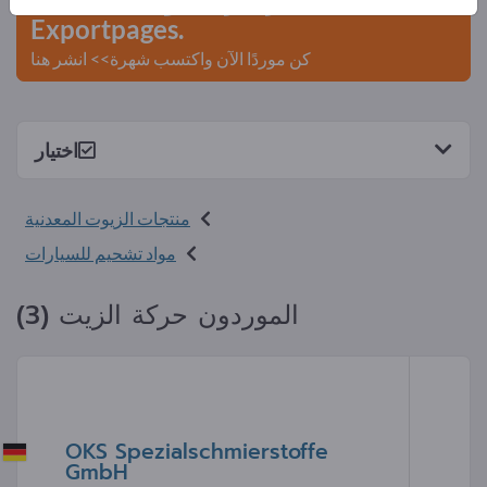
Exportpages.
كن موردًا الآن واكتسب شهرة>> انشر هنا
اختيار
منتجات الزيوت المعدنية
مواد تشحيم للسيارات
الموردون حركة الزيت (3)
OKS Spezialschmierstoffe
GmbH