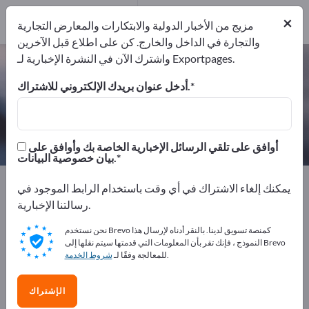
من
المصنعين
×
مزيج من الأخبار الدولية والابتكارات والمعارض التجارية
1
والتجارة في الداخل والخارج. كن على اطلاع قبل الآخرين
واشترك الآن في النشرة الإخبارية لـ Exportpages.
رقائق البولي إثيلين تيريفثالات (بكرات) –
اعثر على الشركات المصنعة والموردين
أدخل عنوان بريدك الإلكتروني للاشتراك.
من المصنعين
من المصدرين
1
1
أوافق على تلقي الرسائل الإخبارية الخاصة بك وأوافق على
بيان خصوصية البيانات.
Exportpages
المكونات/الأجزاء
الرقائق / الأفلام
يمكنك إلغاء الاشتراك في أي وقت باستخدام الرابط الموجود في
أشرطة لدائن
رقائق البولي إثيلين تيريفثالات (بكرات)
رسالتنا الإخبارية.
نحن نستخدم Brevo كمنصة تسويق لدينا. بالنقر أدناه لإرسال هذا
أعلن مجانًا على Exportpages!
النموذج ، فإنك تقر بأن المعلومات التي قدمتها سيتم نقلها إلى Brevo
.
للمعالجة وفقًا لـ
شروط الخدمة
الاحتياجات – العروض – السلع المستعملة – جهات الاتصال
التجارية >> ابدأ من هنا
الإشتراك
انشر شركتك ومنتجاتك على