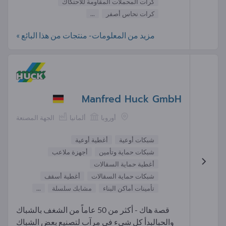
كرات المحملات المقاومة للاحتكاك
كرات نحاس أصفر
...
مزيد من المعلومات- منتجات من هذا البائع »
Manfred Huck GmbH
أوروبا
ألمانيا
الجهة المصنعة
شبكات أوعية
أغطية أوعية
شبكات حماية وتأمين
أجهزة ملاعب
أغطية حماية السقالات
شبكات حماية السقالات
أغطية أسقف
تأمينات أماكن البناء
مشابك سلسلة
...
قصة هاك - أكثر من 50 عاماً من الشغف بالشباك
والحبالبدأ كل شيء في مرآب لتصنيع بعض الشباك