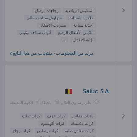
الملابس الرياضية
زجاجات إرضاع
ملابس السباحة
سراويل سباحة رجالي
أحذية سباحة
صدريات الأطفال
ملابس الأطفال الرضع
أثواب سباحة بيكيني
لهَّاية الأطفال
...
مزيد من المعلومات- منتجات من هذا البائع »
Saluc S.A.
على مستوى العالم
بلجيكا
الجهة المصنعة
دلايات مفاتيح
كرات خزف
كرات صلب
كرات بلاستيك
كرات ألومنيوم
كرات معادن صلبة
كرات رصاص
كرات زجاج