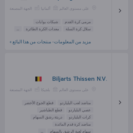
على مستوى العالم
ألمانيا
الجهة المصنعة
مرمى كرة القدم
شبكات بوابات
سلال كرة السلة
معدات الكرة الطائرة
...
مزيد من المعلومات- منتجات من هذا البائع »
Biljarts Thissen N.V.
على مستوى العالم
بلجيكا
الجهة المصنعة
مناضد لعب البلياردو
قطع الجوخ الأخضر
عصي البلياردو
قطع الطباشير
كرات البلياردو
دريئة رشق السهام
مناضد كرة قدم المائدة
سهام لعبة الرشق بالسهام
...