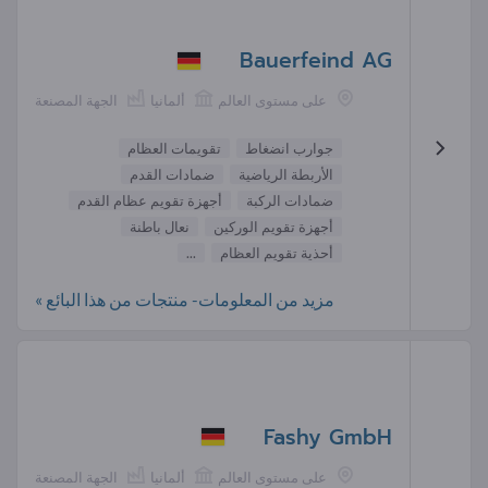
Bauerfeind AG
على مستوى العالم
ألمانيا
الجهة المصنعة
جوارب انضغاط
تقويمات العظام
الأربطة الرياضية
ضمادات القدم
ضمادات الركبة
أجهزة تقويم عظام القدم
أجهزة تقويم الوركين
نعال باطنة
أحذية تقويم العظام
...
مزيد من المعلومات- منتجات من هذا البائع »
Fashy GmbH
على مستوى العالم
ألمانيا
الجهة المصنعة