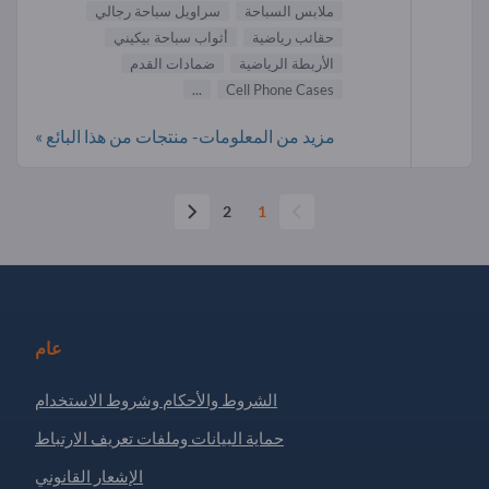
ملابس السباحة
سراويل سباحة رجالي
حقائب رياضية
أثواب سباحة بيكيني
الأربطة الرياضية
ضمادات القدم
...
Cell Phone Cases
مزيد من المعلومات- منتجات من هذا البائع »
2
1
عام
الشروط والأحكام وشروط الاستخدام
حماية البيانات وملفات تعريف الارتباط
الإشعار القانوني