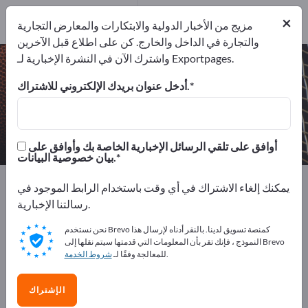
12
من المصنعين
×
12
مزيج من الأخبار الدولية والابتكارات والمعارض التجارية
والتجارة في الداخل والخارج. كن على اطلاع قبل الآخرين
واشترك الآن في النشرة الإخبارية لـ Exportpages.
السلع الرياضية – اعثر على الشركات
المصنعة والموردين
أدخل عنوان بريدك الإلكتروني للاشتراك.
من المصنعين
من المصدرين
12
12
أوافق على تلقي الرسائل الإخبارية الخاصة بك وأوافق على
بيان خصوصية البيانات.
Exportpages
الرياضة والعطلات
السلع الرياضية
يمكنك إلغاء الاشتراك في أي وقت باستخدام الرابط الموجود في
رسالتنا الإخبارية.
أعلن مجانًا على Exportpages!
نحن نستخدم Brevo كمنصة تسويق لدينا. بالنقر أدناه لإرسال هذا
الاحتياجات – العروض – السلع المستعملة – جهات الاتصال
النموذج ، فإنك تقر بأن المعلومات التي قدمتها سيتم نقلها إلى Brevo
.
للمعالجة وفقًا لـ
شروط الخدمة
التجارية >> ابدأ من هنا
انشر شركتك ومنتجاتك على
الإشتراك