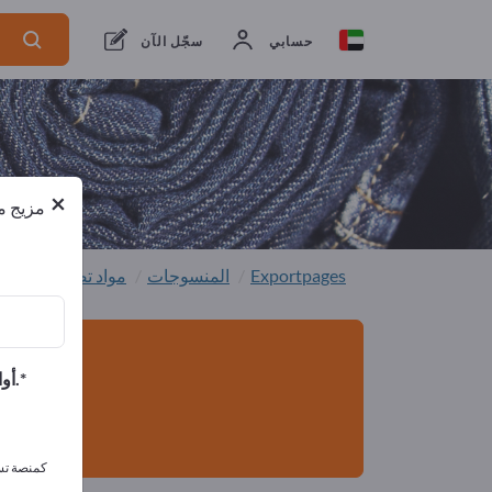
من المصنعين
1
من المصدرين
1
حسابي
سجّل الآن
×
مزيج من
Exportpages
المنسوجات
مواد تصنيع ملابس
أوافق على تلقي الرسائل الإخبارية الخاصة بك وأوافق على بيان خصوصية البيانات.