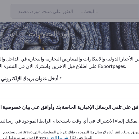
جلود الحيوانات – اعثر 
من ال
 الأخبار الدولية والابتكارات والمعارض التجارية والتجارة في الداخل وا
على اطلاع قبل الآخرين واشترك الآن في النشرة الإخبارية لـ Exportpages.
جلود للملابس
جلود الحيوانات
أدخل عنوان بريدك الإلكتروني للاشتراك.
الاحتياجات – العروض – السلع ا
انشر شركتك ومنتجاتك على
يمكنك إلغاء الاشتراك في أي وقت باستخدام الرابط الموجود في رسالتنا الإخبارية.
نحن نستخدم Brevo كمنصة تسويق لدينا. بالنقر أدناه لإرسال هذا النموذج ، فإنك تقر بأن المعلومات التي
.
قدمتها سيتم نقلها إلى Brevo للمعالجة وفقًا لـ
شروط الخدمة