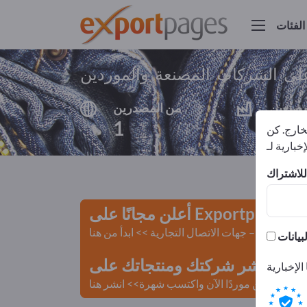
الفئات
على الشركات المصنعة والموردين
مصنعين
من المصدرين
1
1
لخارج. كن
أعلن مجانًا على Exportpages!
لمستعملة – جهات الاتصال التجارية >> ابدأ من هنا
 Exportpages.
كن موردًا الآن واكتسب شهرة>> انشر هنا