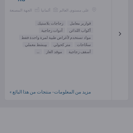
على مستوى العالم
ألمانيا
الجهة المصنعة
قوارير معامل
زجاجات بلاستيك
أكواب اللدائن
أدوات زجاجية
مواد تستخدم لأغراض طبية لمرة واحدة فقط
سحّاحات
متر كحولي
مِبسَط معملي
أسقف زجاجية
موقد الغاز
...
مزيد من المعلومات- منتجات من هذا البائع »