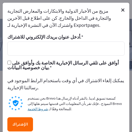
2
من المصنعين
×
2
مزيج من الأخبار الدولية والابتكارات والمعارض التجارية
والتجارة في الداخل والخارج. كن على اطلاع قبل الآخرين
واشترك الآن في النشرة الإخبارية لـ Exportpages.
قوارير معامل – اعثر على الشركات
المصنعة والموردين
أدخل عنوان بريدك الإلكتروني للاشتراك.
من المصنعين
من المصدرين
2
2
أوافق على تلقي الرسائل الإخبارية الخاصة بك وأوافق على
بيان خصوصية البيانات.
Exportpages
الطب والمعامل
مستلزمات المعامل
يمكنك إلغاء الاشتراك في أي وقت باستخدام الرابط الموجود في
قوارير معامل
رسالتنا الإخبارية.
نحن نستخدم Brevo كمنصة تسويق لدينا. بالنقر أدناه لإرسال هذا
أعلن مجانًا على Exportpages!
النموذج ، فإنك تقر بأن المعلومات التي قدمتها سيتم نقلها إلى Brevo
.
للمعالجة وفقًا لـ
شروط الخدمة
الاحتياجات – العروض – السلع المستعملة – جهات الاتصال
التجارية >> ابدأ من هنا
الإشتراك
انشر شركتك ومنتجاتك على