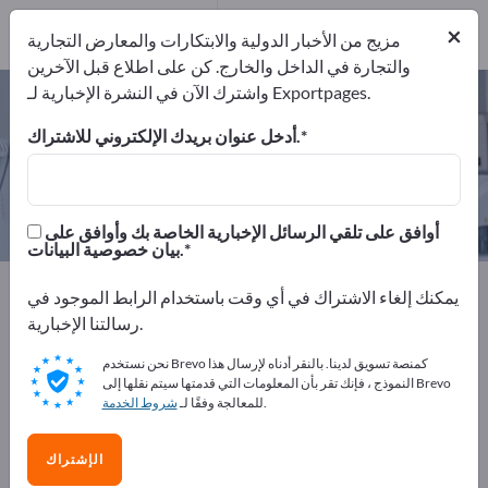
المصدرين
1
من
×
المصنعين
1
مزيج من الأخبار الدولية والابتكارات والمعارض التجارية
والتجارة في الداخل والخارج. كن على اطلاع قبل الآخرين
واشترك الآن في النشرة الإخبارية لـ Exportpages.
كراسي على عجل – اعثر على الشركات
المصنعة والموردين
أدخل عنوان بريدك الإلكتروني للاشتراك.
من المصنعين
من المصدرين
1
1
أوافق على تلقي الرسائل الإخبارية الخاصة بك وأوافق على
بيان خصوصية البيانات.
Exportpages
الطب والمعامل
يمكنك إلغاء الاشتراك في أي وقت باستخدام الرابط الموجود في
العلاج الطبيعي وجراحة العظام
كراسي على عجل
رسالتنا الإخبارية.
نحن نستخدم Brevo كمنصة تسويق لدينا. بالنقر أدناه لإرسال هذا
أعلن مجانًا على Exportpages!
النموذج ، فإنك تقر بأن المعلومات التي قدمتها سيتم نقلها إلى Brevo
.
للمعالجة وفقًا لـ
شروط الخدمة
الاحتياجات – العروض – السلع المستعملة – جهات الاتصال
التجارية >> ابدأ من هنا
الإشتراك
انشر شركتك ومنتجاتك على