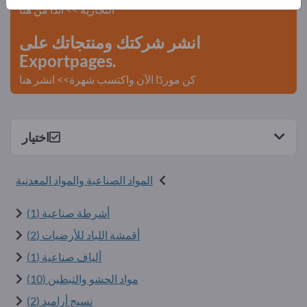
التجارية >> ابدأ من هنا
انشر شركتك ومنتجاتك على
Exportpages.
كن موردًا الآن واكتسب شهرة>> انشر هنا
اختيار
المواد الصناعية والمواد المعدنية
أشرطة صناعية (1)
أقمشة اللباد للأرضيات (2)
ألياف صناعية (1)
مواد الحشو والتبطين (10)
نسيج أراميد (2)