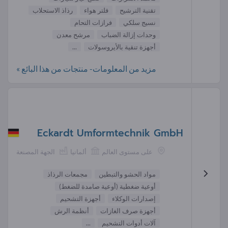
تقنية الترشيح
فلتر هواء
رذاذ الاستحلاب
نسيج سلكي
فرازات التحام
وحدات إزالة الضباب
مرشح معدن
أجهزة تنقية بالأيروسولات
...
مزيد من المعلومات- منتجات من هذا البائع »
Eckardt Umformtechnik GmbH
على مستوى العالم
ألمانيا
الجهة المصنعة
مواد الحشو والتبطين
مجمعات الرذاذ
أوعية ضغطية (أوعية صامدة للضغط)
إصدارات الوكلاء
أجهزة التشحيم
أجهزة صرف الغازات
أنظمة الرش
آلات أدوات التشحيم
...