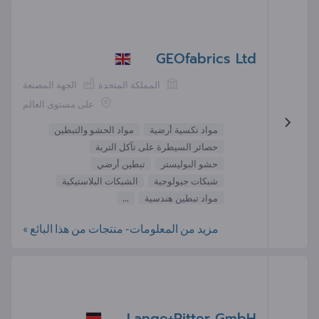
GEOfabrics Ltd
المملكة المتحدة
الجهة المصنعة
على مستوى العالم
مواد تكسية أرضية
مواد الحشو والتبطين
حصائر السيطرة على تآكل التربة
حشو البوليستر
تبطين أرضي
شبكات جيولوجية
الشبكات البلاستيكية
مواد تبطين هندسية
...
مزيد من المعلومات- منتجات من هذا البائع »
Lange+Ritter GmbH