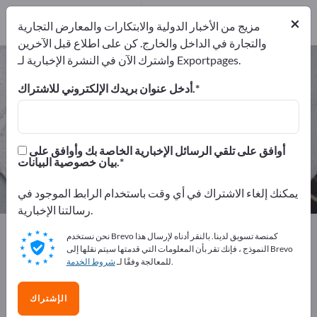
من المصنعين
12
×
موزعون
1
مزيج من الأخبار الدولية والابتكارات والمعارض التجارية
والتجارة في الداخل والخارج. كن على اطلاع قبل الآخرين
واشترك الآن في النشرة الإخبارية لـ Exportpages.
أنسجة تقنية – اعثر على الشركات
المصنعة والموردين
أدخل عنوان بريدك الإلكتروني للاشتراك.
من المصنعين
من المصدرين
13
12
أوافق على تلقي الرسائل الإخبارية الخاصة بك وأوافق على
بيان خصوصية البيانات.
موزعون
1
يمكنك إلغاء الاشتراك في أي وقت باستخدام الرابط الموجود في
رسالتنا الإخبارية.
Exportpages
المواد الصناعية والمواد المعدنية
نحن نستخدم Brevo كمنصة تسويق لدينا. بالنقر أدناه لإرسال هذا
أنسجة تقنية
النموذج ، فإنك تقر بأن المعلومات التي قدمتها سيتم نقلها إلى Brevo
.
للمعالجة وفقًا لـ
شروط الخدمة
أعلن مجانًا على Exportpages!
الإشتراك
الاحتياجات – العروض – السلع المستعملة – جهات الاتصال