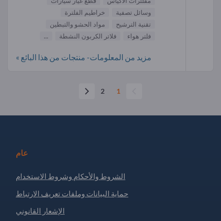
مفلترات الأكياس
قطع غيار سيارات
وسائل تصفية
خراطيم الفلترة
تقنية الترشيح
مواد الحشو والتبطين
فلتر هواء
فلاتر الكربون النشطة
...
مزيد من المعلومات- منتجات من هذا البائع »
2
1
عام
الشروط والأحكام وشروط الاستخدام
حماية البيانات وملفات تعريف الارتباط
الإشعار القانوني