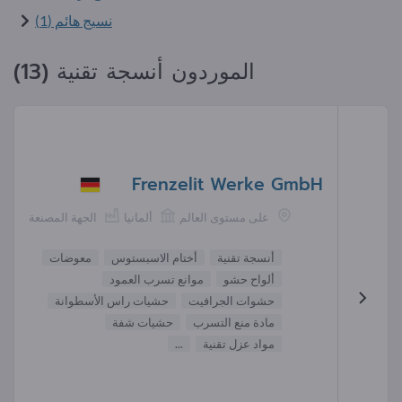
نسيج هائم (1)
الموردون أنسجة تقنية (13)
Frenzelit Werke GmbH
على مستوى العالم
ألمانيا
الجهة المصنعة
أنسجة تقنية
أختام الاسبستوس
معوضات
ألواح حشو
موانع تسرب العمود
حشوات الجرافيت
حشيات راس الأسطوانة
مادة منع التسرب
حشيات شفة
مواد عزل تقنية
...