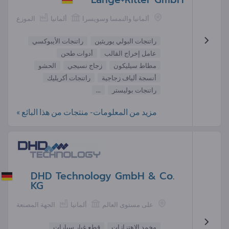
ألمانيا والنمسا وسويسرا
ألمانيا
الموزع
راتنجات البولي يوريثين
راتنجات الأيبوكسي
عامل إخراج القالب
أدوات طحن
مطاط سيليكون
زجاج نسيجي
الحشو
أنسجة ألياف زجاجية
راتنجات أكريليك
راتنجات بوليستر
...
مزيد من المعلومات- منتجات من هذا البائع »
DHD Technology GmbH & Co.
KG
على مستوى العالم
ألمانيا
الجهة المصنعة
مخمد الاهتزازات
قطع غيار سيارات