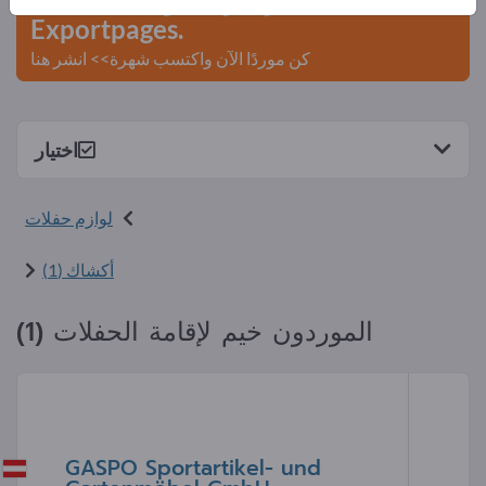
Exportpages.
كن موردًا الآن واكتسب شهرة>> انشر هنا
اختيار
لوازم حفلات
أكشاك (1)
الموردون خيم لإقامة الحفلات (1)
GASPO Sportartikel- und