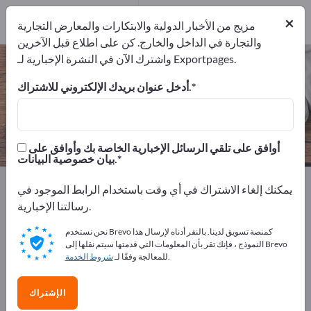
المصدرين
1
من
×
المصنعين
1
مزيج من الأخبار الدولية والابتكارات والمعارض التجارية
والتجارة في الداخل والخارج. كن على اطلاع قبل الآخرين
واشترك الآن في النشرة الإخبارية لـ Exportpages.
خيم لإقامة الحفلات – اعثر على الشركات
المصنعة والموردين
أدخل عنوان بريدك الإلكتروني للاشتراك.
من المصنعين
من المصدرين
1
1
أوافق على تلقي الرسائل الإخبارية الخاصة بك وأوافق على
بيان خصوصية البيانات.
Exportpages
مستلزمات وأدوات المنزل
لوازم حفلات
يمكنك إلغاء الاشتراك في أي وقت باستخدام الرابط الموجود في
خيم لإقامة الحفلات
رسالتنا الإخبارية.
نحن نستخدم Brevo كمنصة تسويق لدينا. بالنقر أدناه لإرسال هذا
أعلن مجانًا على Exportpages!
النموذج ، فإنك تقر بأن المعلومات التي قدمتها سيتم نقلها إلى Brevo
.
للمعالجة وفقًا لـ
شروط الخدمة
الاحتياجات – العروض – السلع المستعملة – جهات الاتصال
التجارية >> ابدأ من هنا
الإشتراك
انشر شركتك ومنتجاتك على