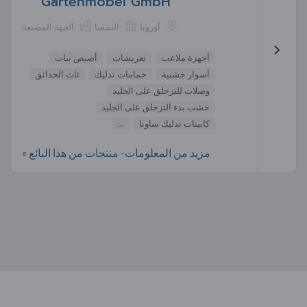
Gartenmöbel GmbH
أوروبا
النمسا
الجهة المصنعة
أجهزة ملاعب
تعريشات
أصيص نبات
أسوار خشبية
حمامات تدليك
ثاث الحدائق
وصلات للتزحلق على الجليد
خشب بدء التزحلق على الجليد
كابينات تدليك ساونا
...
مزيد من المعلومات- منتجات من هذا البائع »