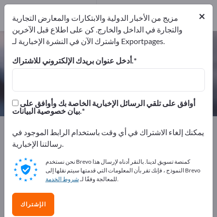
7
من المصنعين
×
7
مزيج من الأخبار الدولية والابتكارات والمعارض التجارية
والتجارة في الداخل والخارج. كن على اطلاع قبل الآخرين
واشترك الآن في النشرة الإخبارية لـ Exportpages.
منظف خاص – اعثر على الشركات
المصنعة والموردين
أدخل عنوان بريدك الإلكتروني للاشتراك.
من المصنعين
من المصدرين
7
7
أوافق على تلقي الرسائل الإخبارية الخاصة بك وأوافق على
بيان خصوصية البيانات.
Exportpages
المواد الكيميائية والصيدلانية
مواد النظافة
يمكنك إلغاء الاشتراك في أي وقت باستخدام الرابط الموجود في
منظف خاص
رسالتنا الإخبارية.
نحن نستخدم Brevo كمنصة تسويق لدينا. بالنقر أدناه لإرسال هذا
أعلن مجانًا على Exportpages!
النموذج ، فإنك تقر بأن المعلومات التي قدمتها سيتم نقلها إلى Brevo
.
للمعالجة وفقًا لـ
شروط الخدمة
الاحتياجات – العروض – السلع المستعملة – جهات الاتصال
التجارية >> ابدأ من هنا
الإشتراك
انشر شركتك ومنتجاتك على