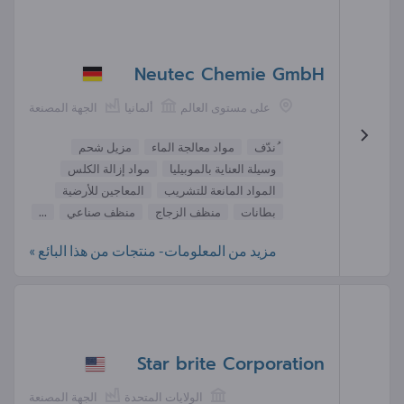
Neutec Chemie GmbH
على مستوى العالم
ألمانيا
الجهة المصنعة
ُندّف
مواد معالجة الماء
مزيل شحم
وسيلة العناية بالموبيليا
مواد إزالة الكلس
المواد المانعة للتشريب
المعاجين للأرضية
بطانات
منظف الزجاج
منظف صناعي
...
مزيد من المعلومات- منتجات من هذا البائع »
Star brite Corporation
الولايات المتحدة
الجهة المصنعة