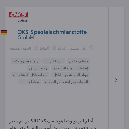
OKS Spezialschmierstoffe
GmbH
على مستوى العالم
ألمانيا
الجهة المصنعة
منظف خاص
حركة الزيت
زيوت هيدروليكية
إضافات زيوت التشحيم
زيوت تزليق
مواد الحماية من التآكل
حماية تآكل الرشاشات
الحماية من امتصاص الزيوت
مقاطع
...
أعلم الريبولوجيا هو شغف OKS الكبير. لم يتغير
شيء في هذا الصدد منذ تأسيس الشركة في عام