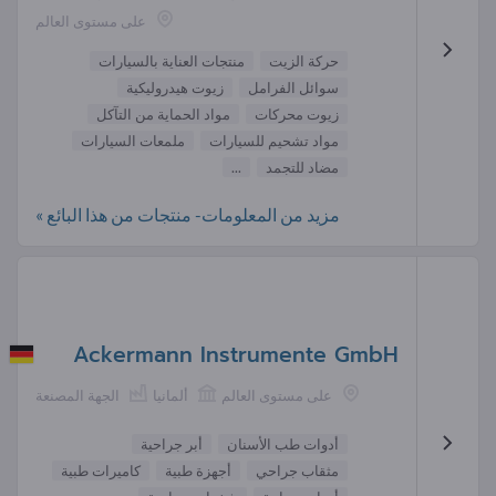
على مستوى العالم
حركة الزيت
منتجات العناية بالسيارات
سوائل الفرامل
زيوت هيدروليكية
زيوت محركات
مواد الحماية من التآكل
مواد تشحيم للسيارات
ملمعات السيارات
مضاد للتجمد
...
مزيد من المعلومات- منتجات من هذا البائع »
Ackermann Instrumente GmbH
على مستوى العالم
ألمانيا
الجهة المصنعة
أدوات طب الأسنان
أبر جراحية
مثقاب جراحي
أجهزة طبية
كاميرات طبية