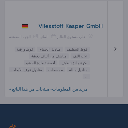
Vliesstoff Kasper GmbH
على مستوى العالم
ألمانيا
الجهة المصنعة
فوط التنظيف
مناديل الحمام
فوط ورقية
آلات اللف
مناشف من ألياف دقيقة
بكرة مادة تنظيف
أقمشة مادة الحشو
مناديل مبللة
ممسحات
مناديل غرف الأبحاث
...
مزيد من المعلومات- منتجات من هذا البائع »
عام