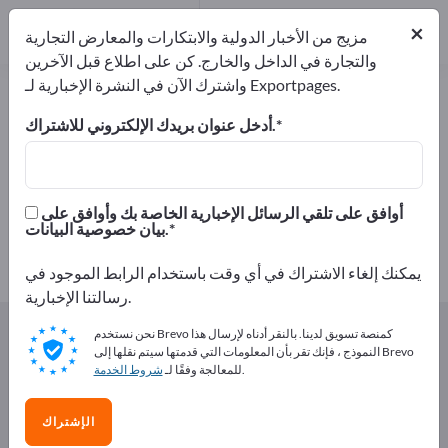
من المصنعين
2
×
موزعون
1
مزيج من الأخبار الدولية والابتكارات والمعارض التجارية
والتجارة في الداخل والخارج. كن على اطلاع قبل الآخرين
واشترك الآن في النشرة الإخبارية لـ Exportpages.
حيوانات قشرية – اعثر على الشركات
المصنعة والموردين
أدخل عنوان بريدك الإلكتروني للاشتراك.
من المصنعين
من المصدرين
3
2
أوافق على تلقي الرسائل الإخبارية الخاصة بك وأوافق على
بيان خصوصية البيانات.
موزعون
1
يمكنك إلغاء الاشتراك في أي وقت باستخدام الرابط الموجود في
رسالتنا الإخبارية.
Exportpages
المأكولات و المشروبات
نحن نستخدم Brevo كمنصة تسويق لدينا. بالنقر أدناه لإرسال هذا
الأسماك ومنتجات الأسماك
المحاريات
حيوانات قشرية
النموذج ، فإنك تقر بأن المعلومات التي قدمتها سيتم نقلها إلى Brevo
.
للمعالجة وفقًا لـ
شروط الخدمة
أعلن مجانًا على Exportpages!
الإشتراك
الاحتياجات – العروض – السلع المستعملة – جهات الاتصال