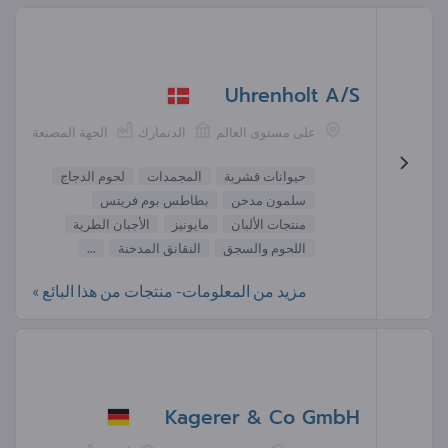
Uhrenholt A/S
على مستوى العالم
الدنمارك
الجهة المصنعة
حيوانات قشرية
المجمدات
لحوم الدجاج
سلمون مدخن
بطاطس بوم فريتس
منتجات الألبان
مايونيز
الأجبان الطرية
اللحوم والسجق
النقانق المدخنة
...
مزيد من المعلومات- منتجات من هذا البائع »
Kagerer & Co GmbH