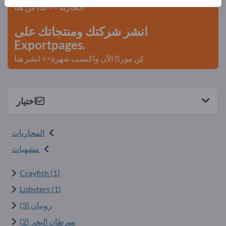
التجارية >> ابدأ من هنا
انشر شركتك ومنتجاتك على
Exportpages.
كن موردًا الآن واكتسب شهرة>> انشر هنا
اختيار
المحاريات
مشهيات
Crayfish (1)
Lobsters (1)
روبيان (3)
سرطان البحر (2)