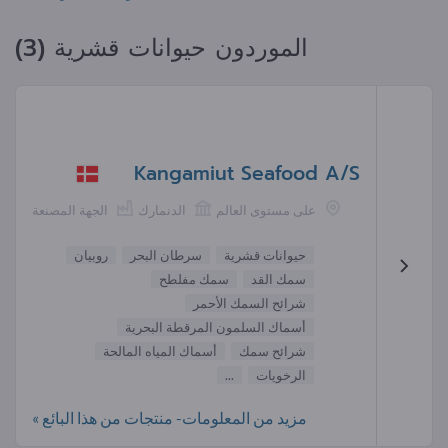
الموردون حيوانات قشرية (3)
Kangamiut Seafood A/S
على مستوى العالم
الدنمارك
الجهة المصنعة
حيوانات قشرية
سرطان البحر
روبيان
سمك القد
سمك مفلطح
شرائح السمك الأحمر
أسماك السلمون المرقطة البحرية
شرائح سمك
أسماك المياه المالحة
الرخويات
...
مزيد من المعلومات- منتجات من هذا البائع »