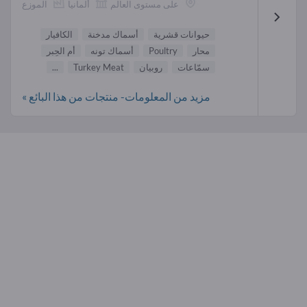
على مستوى العالم
ألمانيا
الموزع
حيوانات قشرية
أسماك مدخنة
الكافيار
محار
Poultry
أسماك تونه
أم الحِبر
سمّاعات
روبيان
Turkey Meat
...
مزيد من المعلومات- منتجات من هذا البائع »