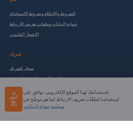
الشروط والأحكام وشروط الاستخدام
حماية البيانات وملفات تعريف الارتباط
الإشعار القانوني
شريك
سجل كشريك
الاشتراك في النشرة الإخبارية
باستخدامك لهذا الموقع الإلكتروني، توافق على
أنا
أتفق
لديك أسئلة؟
استخدامنا لملفّات تعريف الارتباط كما هو موضّح في
مع
ذلك
سياسة حماية البيانات
.
الأسئلة الشائعة
خدماتنا التي نقدمها