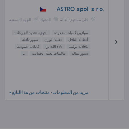
ASTRO spol. s r.o.
على مستوى العالم
التشيك
الجهة المصنعة
موازين كميات محدودة
أجهزة تحديد الجرعات
أنظمة الناقل
تقنية الوزن
سيور ناقلة
ناقلات لولبية
دلاء اللدائن
كابلات عمودية
سيور نقالة
ماكينات تعبئة الحقائب
...
مزيد من المعلومات- منتجات من هذا البائع »