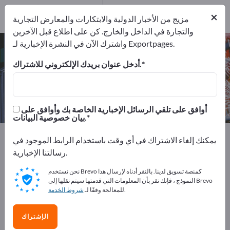
المصدرين
1
من
×
المصنعين
1
مزيج من الأخبار الدولية والابتكارات والمعارض التجارية
والتجارة في الداخل والخارج. كن على اطلاع قبل الآخرين
واشترك الآن في النشرة الإخبارية لـ Exportpages.
موازين كميات محدودة – اعثر على
الشركات المصنعة والموردين
أدخل عنوان بريدك الإلكتروني للاشتراك.
من المصنعين
من المصدرين
1
1
أوافق على تلقي الرسائل الإخبارية الخاصة بك وأوافق على
بيان خصوصية البيانات.
Exportpages
آلات ومعدات
الحقن
يمكنك إلغاء الاشتراك في أي وقت باستخدام الرابط الموجود في
موازين كميات محدودة
رسالتنا الإخبارية.
نحن نستخدم Brevo كمنصة تسويق لدينا. بالنقر أدناه لإرسال هذا
أعلن مجانًا على Exportpages!
النموذج ، فإنك تقر بأن المعلومات التي قدمتها سيتم نقلها إلى Brevo
.
للمعالجة وفقًا لـ
شروط الخدمة
الاحتياجات – العروض – السلع المستعملة – جهات الاتصال
التجارية >> ابدأ من هنا
الإشتراك
انشر شركتك ومنتجاتك على