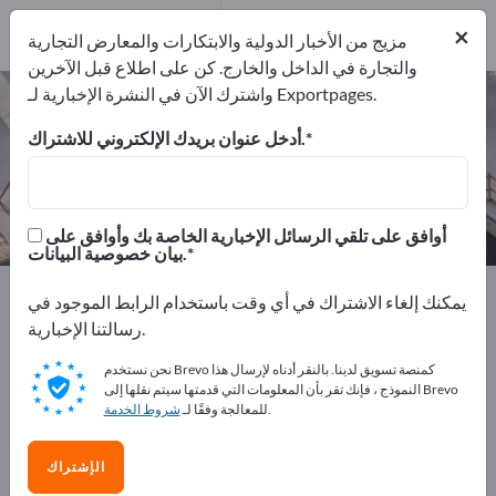
المصدرين
1
من المصنعين
×
1
مزيج من الأخبار الدولية والابتكارات والمعارض التجارية
والتجارة في الداخل والخارج. كن على اطلاع قبل الآخرين
واشترك الآن في النشرة الإخبارية لـ Exportpages.
مضخات خرسانة – اعثر على الشركات
المصنعة والموردين
أدخل عنوان بريدك الإلكتروني للاشتراك.
من المصنعين
من المصدرين
1
1
أوافق على تلقي الرسائل الإخبارية الخاصة بك وأوافق على
بيان خصوصية البيانات.
Exportpages
قسم الإنشاء
أجهزة بناء
يمكنك إلغاء الاشتراك في أي وقت باستخدام الرابط الموجود في
آلات البناء الخرسانية
مضخات خرسانة
رسالتنا الإخبارية.
نحن نستخدم Brevo كمنصة تسويق لدينا. بالنقر أدناه لإرسال هذا
أعلن مجانًا على Exportpages!
النموذج ، فإنك تقر بأن المعلومات التي قدمتها سيتم نقلها إلى Brevo
.
للمعالجة وفقًا لـ
شروط الخدمة
الاحتياجات – العروض – السلع المستعملة – جهات الاتصال
التجارية >> ابدأ من هنا
الإشتراك
انشر شركتك ومنتجاتك على