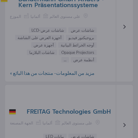
Kern Präsentationssysteme
على مستوى العالم
ألمانيا
الموزع
شاشات عرض
شاشات عرض-LCD
بروجيكتور فيديو
أجهزة العرض على الشاشة
أوجه الخرائط البيانية
أجهزة عرض
Opaque Projectors
شاشات البلازما
أنظمة عرض
...
مزيد من المعلومات- منتجات من هذا البائع »
FREITAG Technologies GmbH
على مستوى العالم
ألمانيا
الجهة المصنعة
شاشات عرض
بيانات LED