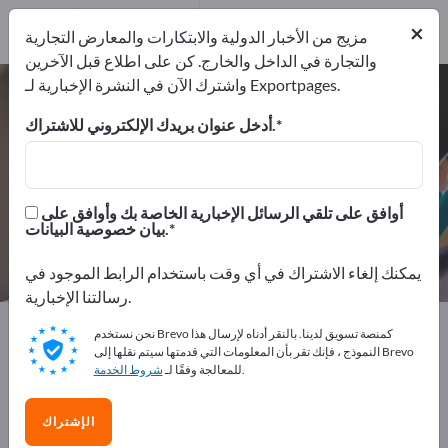
من المصنعين
1
×
موزعون
1
مزيج من الأخبار الدولية والابتكارات والمعارض التجارية
والتجارة في الداخل والخارج. كن على اطلاع قبل الآخرين
واشترك الآن في النشرة الإخبارية لـ Exportpages.
شاشات عرض – اعثر على الشركات
المصنعة والموردين
أدخل عنوان بريدك الإلكتروني للاشتراك.
من المصنعين
من المصدرين
2
1
أوافق على تلقي الرسائل الإخبارية الخاصة بك وأوافق على
بيان خصوصية البيانات.
موزعون
1
يمكنك إلغاء الاشتراك في أي وقت باستخدام الرابط الموجود في
رسالتنا الإخبارية.
Exportpages
مستلزمات المكاتب
الماكينات المكتبية
نحن نستخدم Brevo كمنصة تسويق لدينا. بالنقر أدناه لإرسال هذا
شاشات عرض
النموذج ، فإنك تقر بأن المعلومات التي قدمتها سيتم نقلها إلى Brevo
.
للمعالجة وفقًا لـ
شروط الخدمة
أعلن مجانًا على Exportpages!
الإشتراك
الاحتياجات – العروض – السلع المستعملة – جهات الاتصال