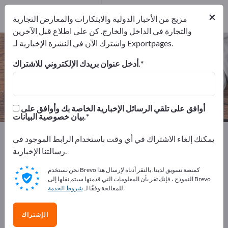
1
من المصنعين
×
1
مزيج من الأخبار الدولية والابتكارات والمعارض التجارية
والتجارة في الداخل والخارج. كن على اطلاع قبل الآخرين
واشترك الآن في النشرة الإخبارية لـ Exportpages.
أصيص نبات – اعثر على الشركات
المصنعة والموردين
أدخل عنوان بريدك الإلكتروني للاشتراك.
من المصنعين
من المصدرين
1
1
أوافق على تلقي الرسائل الإخبارية الخاصة بك وأوافق على
بيان خصوصية البيانات.
Exportpages
مستلزمات وأدوات المنزل
حديقة وتراسات
يمكنك إلغاء الاشتراك في أي وقت باستخدام الرابط الموجود في
أصيص نبات
رسالتنا الإخبارية.
نحن نستخدم Brevo كمنصة تسويق لدينا. بالنقر أدناه لإرسال هذا
أعلن مجانًا على Exportpages!
النموذج ، فإنك تقر بأن المعلومات التي قدمتها سيتم نقلها إلى Brevo
.
للمعالجة وفقًا لـ
شروط الخدمة
الاحتياجات – العروض – السلع المستعملة – جهات الاتصال
التجارية >> ابدأ من هنا
الإشتراك
انشر شركتك ومنتجاتك على