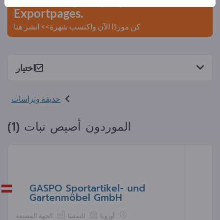
Exportpages.
كن موردًا الآن واكتسب شهرة>> انشر هنا
اختيار
حديقة وتراسات
الموردون أصيص نبات (1)
GASPO Sportartikel- und
Gartenmöbel GmbH
أوروبا
النمسا
الجهة المصنعة