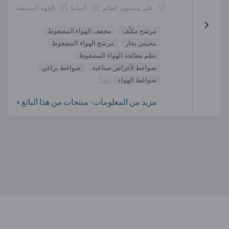
على مستوى العالم
ألمانيا
الجهة المصنعة
مرشح مكثِّف
مجفف الهواء المضغوط
محبس بخار
مرشح الهواء المضغوط
نظم معالجة الهواء المضغوط
ضواغط لأغراض صناعية
ضواغط براغي
ضواغط الهواء
...
مزيد من المعلومات- منتجات من هذا البائع »