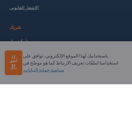
الإشعار القانوني
شريك
سجل كشريك
الاشتراك في النشرة الإخبارية
باستخدامك لهذا الموقع الإلكتروني، توافق على
أنا
أتفق
استخدامنا لملفّات تعريف الارتباط كما هو موضّح في
مع
ذلك
سياسة حماية البيانات
.
لديك أسئلة؟
الأسئلة الشائعة
خدماتنا التي نقدمها
نبذة عنا
رسالة إلى Exportpages