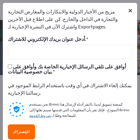
1
من المصنعين
×
1
مزيج من الأخبار الدولية والابتكارات والمعارض التجارية
والتجارة في الداخل والخارج. كن على اطلاع قبل الآخرين
واشترك الآن في النشرة الإخبارية لـ Exportpages.
مرشح مكثِّف – اعثر على الشركات
المصنعة والموردين
أدخل عنوان بريدك الإلكتروني للاشتراك.
من المصنعين
من المصدرين
1
1
أوافق على تلقي الرسائل الإخبارية الخاصة بك وأوافق على
بيان خصوصية البيانات.
Exportpages
آلات ومعدات
يمكنك إلغاء الاشتراك في أي وقت باستخدام الرابط الموجود في
أنظمة الهيدروليك وضغط الهواء
الضواغط
رسالتنا الإخبارية.
أجزاء المكثف
مرشح مكثِّف
نحن نستخدم Brevo كمنصة تسويق لدينا. بالنقر أدناه لإرسال هذا
النموذج ، فإنك تقر بأن المعلومات التي قدمتها سيتم نقلها إلى Brevo
أعلن مجانًا على Exportpages!
.
للمعالجة وفقًا لـ
شروط الخدمة
الاحتياجات – العروض – السلع المستعملة – جهات الاتصال
الإشتراك
التجارية >> ابدأ من هنا