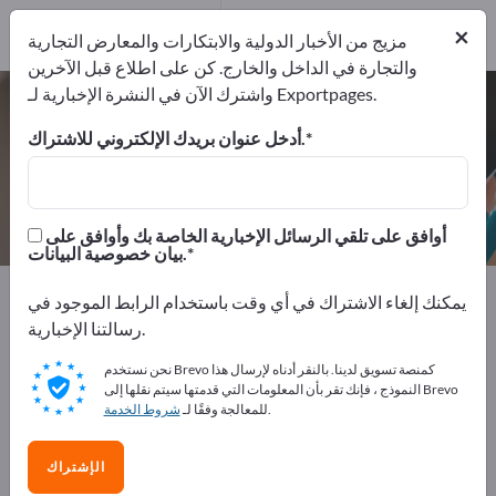
1
من المصنعين
×
1
مزيج من الأخبار الدولية والابتكارات والمعارض التجارية
والتجارة في الداخل والخارج. كن على اطلاع قبل الآخرين
واشترك الآن في النشرة الإخبارية لـ Exportpages.
آلات الدفع – اعثر على الشركات المصنعة
والموردين
أدخل عنوان بريدك الإلكتروني للاشتراك.
من المصنعين
من المصدرين
1
1
أوافق على تلقي الرسائل الإخبارية الخاصة بك وأوافق على
بيان خصوصية البيانات.
Exportpages
مستلزمات المكاتب
التغليف والشحن
يمكنك إلغاء الاشتراك في أي وقت باستخدام الرابط الموجود في
آلات الدفع
رسالتنا الإخبارية.
نحن نستخدم Brevo كمنصة تسويق لدينا. بالنقر أدناه لإرسال هذا
أعلن مجانًا على Exportpages!
النموذج ، فإنك تقر بأن المعلومات التي قدمتها سيتم نقلها إلى Brevo
.
للمعالجة وفقًا لـ
شروط الخدمة
الاحتياجات – العروض – السلع المستعملة – جهات الاتصال
التجارية >> ابدأ من هنا
الإشتراك
انشر شركتك ومنتجاتك على