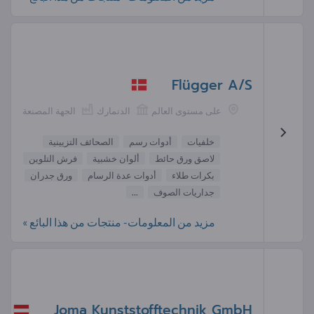
Flügger A/S
على مستوى العالم
الدنمارك
الجهة المصنعة
خلفيات
أدوات رسم
الصحائف التزيينية
لاصق ورق حائط
ألوان خشبية
فرش التلوين
بكرات طلاء
أدوات عدة الرسام
ورق جدران
جداريات الصوف
...
مزيد من المعلومات- منتجات من هذا البائع »
Joma Kunststofftechnik GmbH