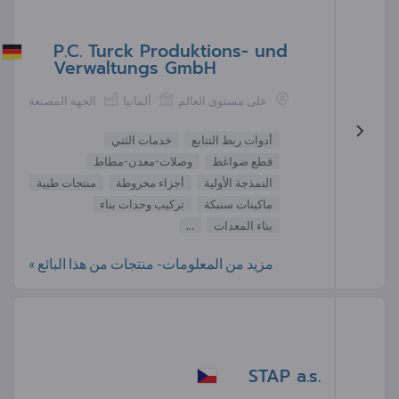
P.C. Turck Produktions- und
Verwaltungs GmbH
على مستوى العالم
ألمانيا
الجهة المصنعة
أدوات ربط التتابع
خدمات الثني
قطع ضواغط
وصلات-معدن-مطاط
النمذجة الأولية
أجزاء مخروطة
منتجات طبية
ماكينات سنبكة
تركيب وحدات بناء
بناء المعدات
...
مزيد من المعلومات- منتجات من هذا البائع »
STAP a.s.