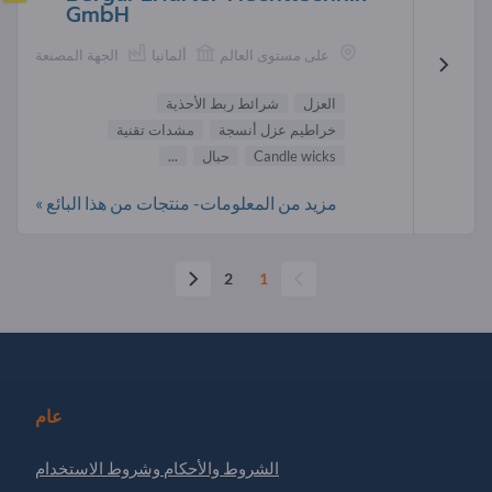
GmbH
على مستوى العالم
ألمانيا
الجهة المصنعة
العزل
شرائط ربط الأحذية
خراطيم عزل أنسجة
مشدات تقنية
Candle wicks
حبال
...
مزيد من المعلومات- منتجات من هذا البائع »
2
1
عام
الشروط والأحكام وشروط الاستخدام