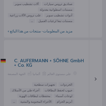
صناديق تروس سيارات
آلات تشطيب سوبر
مسننات اسطوانية معدولة
أدوات تشطيب سوبر
علب تروس الآلات زراعية
مسننات تبعا لرغبات العميل
...
مزيد من المعلومات- منتجات من هذا البائع »
C. AUFERMANN + SÖHNE GmbH
+ Co. KG
على مستوى العالم
ألمانيا
الجهة المصنعة
الخردوات
تجهيزات سطحية
جيوب لحفظ البطاقات
أجزاء طي من الأسلاك
لوحات أسماء
محفظات لبطاقات الهوية
أبزيم الحزام
الأجزاء المختومة والمثنية
...