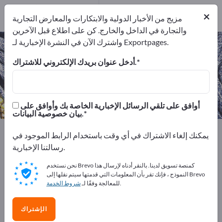
11
من المصنعين
×
11
مزيج من الأخبار الدولية والابتكارات والمعارض التجارية
والتجارة في الداخل والخارج. كن على اطلاع قبل الآخرين
واشترك الآن في النشرة الإخبارية لـ Exportpages.
الخردوات – اعثر على الشركات المصنعة
والموردين
أدخل عنوان بريدك الإلكتروني للاشتراك.
من المصنعين
من المصدرين
11
11
أوافق على تلقي الرسائل الإخبارية الخاصة بك وأوافق على
بيان خصوصية البيانات.
Exportpages
المنسوجات
الملابس
الخردوات
يمكنك إلغاء الاشتراك في أي وقت باستخدام الرابط الموجود في
رسالتنا الإخبارية.
أعلن مجانًا على Exportpages!
نحن نستخدم Brevo كمنصة تسويق لدينا. بالنقر أدناه لإرسال هذا
الاحتياجات – العروض – السلع المستعملة – جهات الاتصال
النموذج ، فإنك تقر بأن المعلومات التي قدمتها سيتم نقلها إلى Brevo
.
للمعالجة وفقًا لـ
شروط الخدمة
التجارية >> ابدأ من هنا
انشر شركتك ومنتجاتك على
الإشتراك