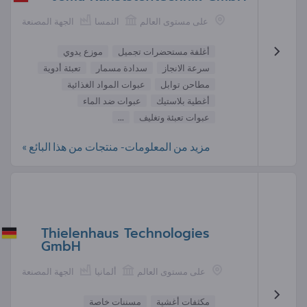
على مستوى العالم
النمسا
الجهة المصنعة
أغلفة مستحضرات تجميل
موزع يدوي
سرعة الانجاز
سدادة مسمار
تعبئة أدوية
مطاحن توابل
عبوات المواد الغذائية
أغطية بلاستيك
عبوات ضد الماء
عبوات تعبئة وتغليف
...
مزيد من المعلومات- منتجات من هذا البائع »
Thielenhaus Technologies
GmbH
على مستوى العالم
ألمانيا
الجهة المصنعة
مكثفات أغشية
مسننات خاصة