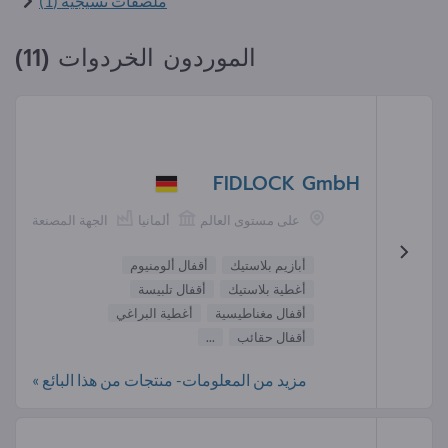
ملصقات نسيجية (1)
الموردون الخردوات (11)
FIDLOCK GmbH
على مستوى العالم
ألمانيا
الجهة المصنعة
أبازيم بلاستيك
أقفال ألومنيوم
أغطية بلاستيك
أقفال تلبيسة
أقفال مغناطيسية
أغطية البراغي
أقفال حقائب
...
مزيد من المعلومات- منتجات من هذا البائع »