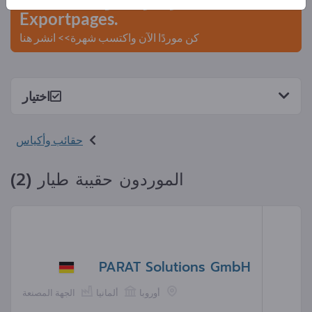
Exportpages.
كن موردًا الآن واكتسب شهرة>> انشر هنا
اختيار
حقائب وأكياس
الموردون حقيبة طيار (2)
PARAT Solutions GmbH
أوروبا
ألمانيا
الجهة المصنعة