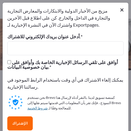
2
من المصنعين
×
2
مزيج من الأخبار الدولية والابتكارات والمعارض التجارية
والتجارة في الداخل والخارج. كن على اطلاع قبل الآخرين
واشترك الآن في النشرة الإخبارية لـ Exportpages.
حقيبة طيار – اعثر على الشركات
المصنعة والموردين
أدخل عنوان بريدك الإلكتروني للاشتراك.
من المصنعين
من المصدرين
2
2
أوافق على تلقي الرسائل الإخبارية الخاصة بك وأوافق على
بيان خصوصية البيانات.
Exportpages
مستلزمات وأدوات المنزل
حقائب وأكياس
يمكنك إلغاء الاشتراك في أي وقت باستخدام الرابط الموجود في
حقيبة طيار
رسالتنا الإخبارية.
نحن نستخدم Brevo كمنصة تسويق لدينا. بالنقر أدناه لإرسال هذا
أعلن مجانًا على Exportpages!
النموذج ، فإنك تقر بأن المعلومات التي قدمتها سيتم نقلها إلى Brevo
.
للمعالجة وفقًا لـ
شروط الخدمة
الاحتياجات – العروض – السلع المستعملة – جهات الاتصال
التجارية >> ابدأ من هنا
الإشتراك
انشر شركتك ومنتجاتك على