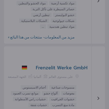
مواد تكسية أرضية
مواد الحشو والتبطين
حصائر السيطرة على تآكل التربة
حشو البوليستر
تبطين أرضي
شبكات جيولوجية
الشبكات البلاستيكية
مواد تبطين هندسية
...
مزيد من المعلومات- منتجات من هذا البائع »
Frenzelit Werke GmbH
على مستوى العالم
ألمانيا
الجهة المصنعة
منسوجات صناعية
أختام الاسبستوس
معوضات
ألواح حشو
موانع تسرب العمود
حشوات الجرافيت
حشيات راس الأسطوانة
مادة منع التسرب
حشيات شفة