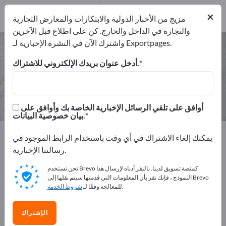
المصدرين
6
من
×
المصنعين
6
مزيج من الأخبار الدولية والابتكارات والمعارض التجارية
والتجارة في الداخل والخارج. كن على اطلاع قبل الآخرين
واشترك الآن في النشرة الإخبارية لـ Exportpages.
منسوجات صناعية – اعثر على الشركات
المصنعة والموردين
أدخل عنوان بريدك الإلكتروني للاشتراك.
من المصنعين
من المصدرين
6
6
أوافق على تلقي الرسائل الإخبارية الخاصة بك وأوافق على
بيان خصوصية البيانات.
Exportpages
المواد الصناعية والمواد المعدنية
يمكنك إلغاء الاشتراك في أي وقت باستخدام الرابط الموجود في
منسوجات صناعية
رسالتنا الإخبارية.
نحن نستخدم Brevo كمنصة تسويق لدينا. بالنقر أدناه لإرسال هذا
أعلن مجانًا على Exportpages!
النموذج ، فإنك تقر بأن المعلومات التي قدمتها سيتم نقلها إلى Brevo
.
للمعالجة وفقًا لـ
شروط الخدمة
الاحتياجات – العروض – السلع المستعملة – جهات الاتصال
التجارية >> ابدأ من هنا
الإشتراك
انشر شركتك ومنتجاتك على