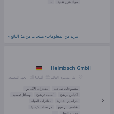
مواد عزل تقنية
...
مزيد من المعلومات- منتجات من هذا البائع »
Heimbach GmbH
على مستوى العالم
ألمانيا
الجهة المصنعة
منسوجات صناعية
مفلترات الأكياس
أكياس مرشح
أنسجة ترشيح
وسائل تصفية
خراطيم الفلترة
مفلترات المياه
عناصر الترشيح
مرشحات كيسية
مرشح الغبار
...