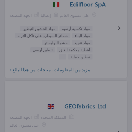
Edilfloor SpA
على مستوى العالم
إيطاليا
الجهة المصنعة
مواد تكسية أرضية
مواد الحشو والتبطين
مواد البناء
حصائر السيطرة على تآكل التربة
مواد تنجيد
حشو البوليستر
أغطية محكمة الغلق
تبطين أرضي
تبطين حماية
...
مزيد من المعلومات- منتجات من هذا البائع »
GEOfabrics Ltd
المملكة المتحدة
الجهة المصنعة
على مستوى العالم