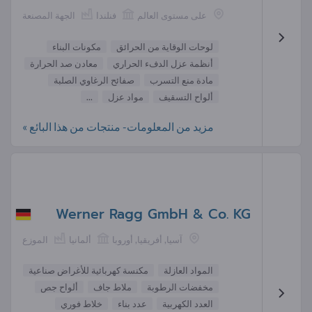
على مستوى العالم
فنلندا
الجهة المصنعة
لوحات الوقاية من الحرائق
مكونات البناء
أنظمة عزل الدفء الحراري
معادن صد الحرارة
مادة منع التسرب
صفائح الرغاوي الصلبة
ألواح التسقيف
مواد عزل
...
مزيد من المعلومات- منتجات من هذا البائع »
Werner Ragg GmbH & Co. KG
آسيا, أفريقيا, أوروبا
ألمانيا
الموزع
المواد العازلة
مكنسة كهربائية للأغراض صناعية
مخفضات الرطوبة
ملاط جاف
ألواح جص
العدد الكهربية
عدد بناء
خلاط فوري