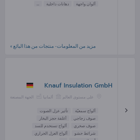
ألوان واجهة
دهانات داخلية
...
مزيد من المعلومات- منتجات من هذا البائع »
Knauf Insulation GmbH
على مستوى العالم
ألمانيا
الجهة المصنعة
ألواح سمعيّة
تأثير عزل الصوت
صوف زجاجي
أغلفة حجز البخار
صوف صخري
ألواح تستخدم للسد
شرائط حشو
ألواح العزل الحراري