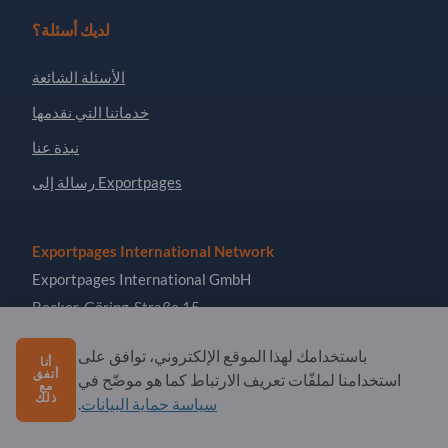
لديك أسئلة؟
الأسئلة الشائعة
خدماتنا التي نقدمها
نبذة عنا
رسالة إلى Exportpages
Exportpages International Network
Exportpages International GmbH
Becker-Göring-Straße 15
76307 Karlsbad
باستخدامك لهذا الموقع الإلكتروني، توافق على
أنا
Germany
أتفق
استخدامنا لملفّات تعريف الارتباط كما هو موضّح في
مع
ذلك
سياسة حماية البيانات
.