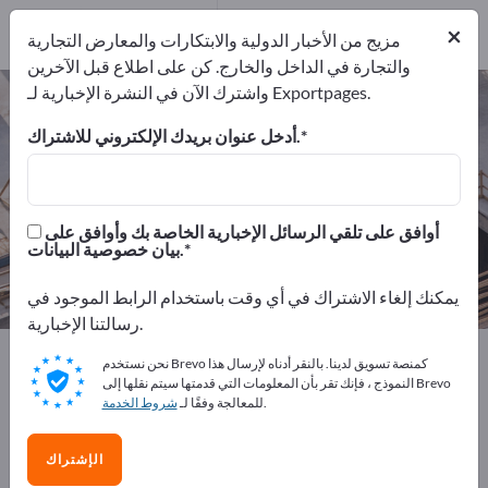
من المصنعين
3
×
موزعون
1
مزيج من الأخبار الدولية والابتكارات والمعارض التجارية
والتجارة في الداخل والخارج. كن على اطلاع قبل الآخرين
واشترك الآن في النشرة الإخبارية لـ Exportpages.
المواد العازلة – اعثر على الشركات
المصنعة والموردين
أدخل عنوان بريدك الإلكتروني للاشتراك.
من المصنعين
من المصدرين
4
3
أوافق على تلقي الرسائل الإخبارية الخاصة بك وأوافق على
بيان خصوصية البيانات.
موزعون
1
يمكنك إلغاء الاشتراك في أي وقت باستخدام الرابط الموجود في
رسالتنا الإخبارية.
Exportpages
قسم الإنشاء
تقنيات العزل
المواد العازلة
نحن نستخدم Brevo كمنصة تسويق لدينا. بالنقر أدناه لإرسال هذا
النموذج ، فإنك تقر بأن المعلومات التي قدمتها سيتم نقلها إلى Brevo
.
للمعالجة وفقًا لـ
شروط الخدمة
أعلن مجانًا على Exportpages!
الاحتياجات – العروض – السلع المستعملة – جهات الاتصال
الإشتراك
التجارية >> ابدأ من هنا