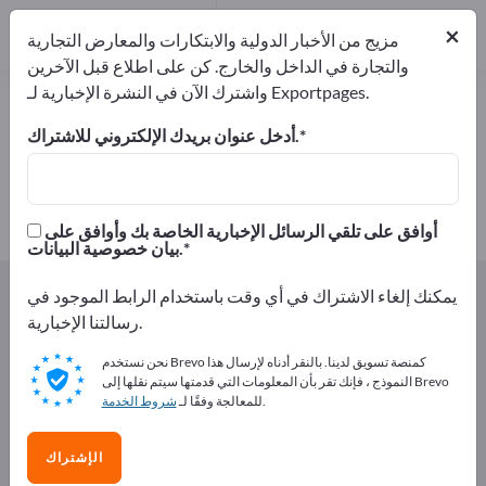
المصدرين
2
من
×
المصنعين
2
مزيج من الأخبار الدولية والابتكارات والمعارض التجارية
والتجارة في الداخل والخارج. كن على اطلاع قبل الآخرين
واشترك الآن في النشرة الإخبارية لـ Exportpages.
نشارة خشب القص – اعثر على الشركات
المصنعة والموردين
أدخل عنوان بريدك الإلكتروني للاشتراك.
من المصنعين
من المصدرين
2
2
أوافق على تلقي الرسائل الإخبارية الخاصة بك وأوافق على
بيان خصوصية البيانات.
Exportpages
الزراعة والغابات
تجهيزات الحظائر
يمكنك إلغاء الاشتراك في أي وقت باستخدام الرابط الموجود في
حصائر ثابتة
نشارة خشب القص
رسالتنا الإخبارية.
نحن نستخدم Brevo كمنصة تسويق لدينا. بالنقر أدناه لإرسال هذا
أعلن مجانًا على Exportpages!
النموذج ، فإنك تقر بأن المعلومات التي قدمتها سيتم نقلها إلى Brevo
.
للمعالجة وفقًا لـ
شروط الخدمة
الاحتياجات – العروض – السلع المستعملة – جهات الاتصال
التجارية >> ابدأ من هنا
الإشتراك
انشر شركتك ومنتجاتك على