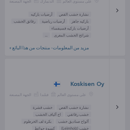
على مستوى العالم
الدنمارك
الجهة المصنعة
نشارة خشب القص
أرضيات باركيه
باركيه جاهز
أرضيات رياضية
رقائق الخشب
أرضيات باركيه فسيفساء
شرائح الخشب المغرى
...
مزيد من المعلومات- منتجات من هذا البائع »
Koskisen Oy
على مستوى العالم
فنلندا
الجهة المصنعة
نشارة خشب القص
خشب قشرة
خشب رقائقي
اح ألياف الخشب
ألواح صناديق خشب
بكرة لف الخرطوم
خشب (Leimholz)
كسوة حوائط