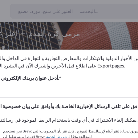
مرمى كرة القدم – اعثر ع
من ال
 الأخبار الدولية والابتكارات والمعارض التجارية والتجارة في الداخل وا
على اطلاع قبل الآخرين واشترك الآن في النشرة الإخبارية لـ Exportpages.
ضية
مرمى كرة القدم
أدخل عنوان بريدك الإلكتروني للاشتراك.
الاحتياجات – العروض – السلع ا
انشر شركتك ومنتجاتك على
يمكنك إلغاء الاشتراك في أي وقت باستخدام الرابط الموجود في رسالتنا الإخبارية.
نحن نستخدم Brevo كمنصة تسويق لدينا. بالنقر أدناه لإرسال هذا النموذج ، فإنك تقر بأن المعلومات التي
.
قدمتها سيتم نقلها إلى Brevo للمعالجة وفقًا لـ
شروط الخدمة