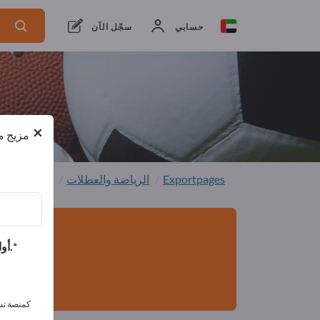
من المصنعين
2
من المصدرين
2
حسابي
سجّل الآن
×
مزيج من
Exportpages
الرياضة والعطلات
السلع الريا
أوافق على تلقي الرسائل الإخبارية الخاصة بك وأوافق على بيان خصوصية البيانات.