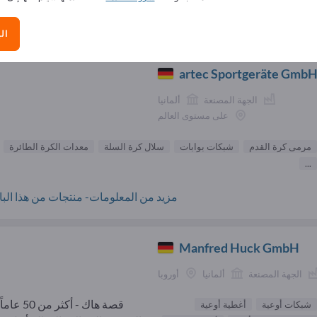
الموردون مرمى كرة القدم (
ال
artec Sportgeräte Gmb
الجهة المصنعة
ألمانيا
على مستوى العالم
مرمى كرة القدم
شبكات بوابات
سلال كرة السلة
معدات الكرة الطائرة
...
مزيد من المعلومات- منتجات من هذا البائ
Manfred Huck GmbH
الجهة المصنعة
ألمانيا
أوروبا
قصة هاك - أكثر من
شبكات أوعية
أغطية أوعية