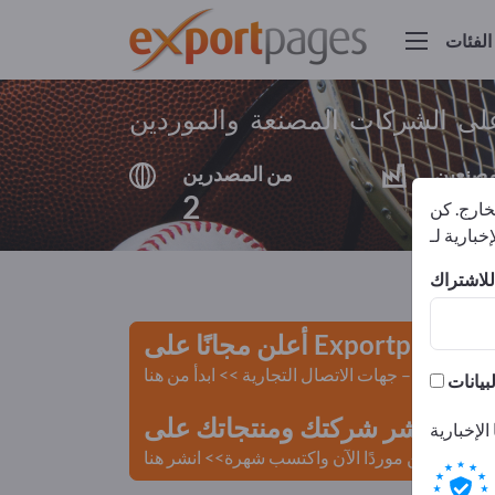
الفئات
لى الشركات المصنعة والموردين
مصنعين
من المصدرين
2
2
لخارج. كن
أعلن مجانًا على Exportpages!
لمستعملة – جهات الاتصال التجارية >> ابدأ من هنا
 Exportpages.
كن موردًا الآن واكتسب شهرة>> انشر هنا