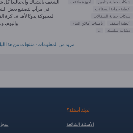
الشغف بالشباك والحبالبدأ كل 
شبكات حماية وتأمين
أجهزة ملاعب
في مرآب لتصنيع بعض الش
أغطية حماية السقالات
المحبوكة يدويًا لأهداف كرة الق
شبكات حماية السقالات
واليوم، وبع
أغطية أسقف
تأمينات أماكن البناء
مشابك سلسلة
...
مزيد من المعلومات- منتجات من هذا البائ
لديك أسئلة؟
الأسئلة الشائعة
سجل 