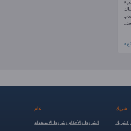
شيء
باك
دم.
د...
ع »
شريك
عام
كشريك
الشروط والأحكام وشروط الاستخدام