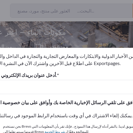
من المصدرين
71
مكونات البناء – اعثر 
موزعون
من ال
4
 الأخبار الدولية والابتكارات والمعارض التجارية والتجارة في الداخل وا
على اطلاع قبل الآخرين واشترك الآن في النشرة الإخبارية لـ Exportpages.
أدخل عنوان بريدك الإلكتروني للاشتراك.
الاحتياجات – العروض – السلع ا
انشر شركتك ومنتجاتك على
يمكنك إلغاء الاشتراك في أي وقت باستخدام الرابط الموجود في رسالتنا الإخبارية.
نحن نستخدم Brevo كمنصة تسويق لدينا. بالنقر أدناه لإرسال هذا النموذج ، فإنك تقر بأن المعلومات التي
.
قدمتها سيتم نقلها إلى Brevo للمعالجة وفقًا لـ
شروط الخدمة