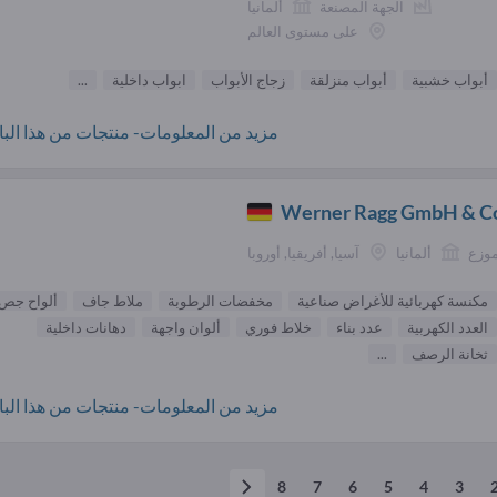
الجهة المصنعة
ألمانيا
على مستوى العالم
أبواب خشبية
أبواب منزلقة
زجاج الأبواب
ابواب داخلية
...
مزيد من المعلومات- منتجات من هذا البائ
Werner Ragg GmbH & C
موزع
ألمانيا
آسيا, أفريقيا, أوروبا
مكنسة كهربائية للأغراض صناعية
مخفضات الرطوبة
ملاط جاف
ألواح جص
العدد الكهربية
عدد بناء
خلاط فوري
ألوان واجهة
دهانات داخلية
ثخانة الرصف
...
مزيد من المعلومات- منتجات من هذا البائ
8
7
6
5
4
3