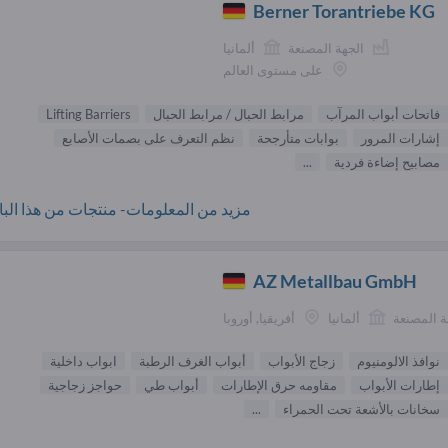
Berner Torantriebe KG
الجهة المصنعة
ألمانيا
على مستوى العالم
فاتحات أبواب المرآب
مرابط الحبال / مرابط الحبال
Lifting Barriers
إشارات المرور
بوابات متأرجحة
نظم التعرف على بصمات الأصابع
مصابيح إضاءة فردية
...
مزيد من المعلومات- منتجات من هذا البائ
AZ Metallbau GmbH
ة المصنعة
ألمانيا
أفريقيا, أوروبا
نوافذ الالومنيوم
زجاج الأبواب
أبواب الغرف الرطبة
ابواب داخلية
إطارات الأبواب
مقاومه حرق الإطارات
أبواب طي
حواجز زجاجية
سخانات بالأشعة تحت الحمراء
...