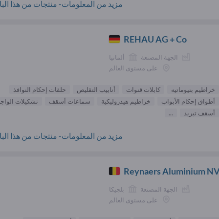
مزيد من المعلومات- منتجات من هذا البائ
REHAU AG + Co
الجهة المصنعة
ألمانيا
على مستوى العالم
خراطيم بنيوماتيه
كابلات قنوات
أنابيب التقليص
حلقات إحكام النوافذ
أطواق إحكام الأبواب
خراطيم هيدروليكية
سماعات أسقف
تشكيلات الواج
أسقف تبريد
...
مزيد من المعلومات- منتجات من هذا البائ
Reynaers Aluminium N
الجهة المصنعة
بلجيكا
على مستوى العالم