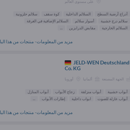
على مستوى العالم
أدراج أرضية السطح
السلالم الداخلية
كوة سقف
سلالم حلزونية
سلالم درج خشبية
أسوار سلالم
السلالم الإضافية في الغرفة
السلالم الخارجية
مقابض الدرابزين
...
مزيد من المعلومات- منتجات من هذا البائ
JELD-WEN Deutschlan
Co. KG
الجهة المصنعة
ألمانيا
أوروبا
أبواب خشبية
أبواب منزلقة
زجاج الأبواب
أبواب المنازل
أبواب عازلة للصوت
ابواب داخلية
إطارات الأبواب
...
مزيد من المعلومات- منتجات من هذا البائ