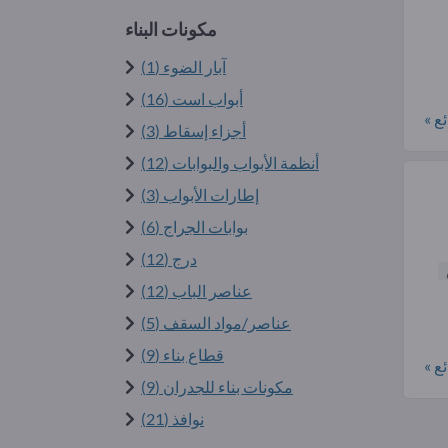
مكونات البناء
آبار الضوء (1)
أبواب است (16)
ع »
أجزاء إسقاط (3)
أنظمة الأبواب والبوابات (12)
إطارات الأبواب (3)
بوابات الجراج (6)
درج (12)
عناصر الباب (12)
عناصر/مواد السقف (5)
قطاع بناء (9)
ع »
مكونات بناء للجدران (9)
نوافذ (21)