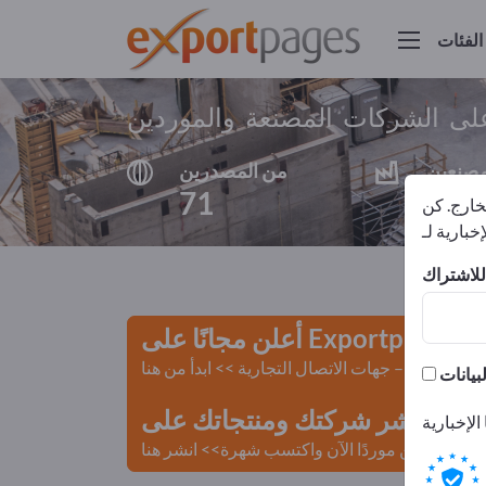
الفئات
على الشركات المصنعة والموردين
مصنعين
من المصدرين
71
67
لخارج. كن
أعلن مجانًا على Exportpages!
لمستعملة – جهات الاتصال التجارية >> ابدأ من هنا
 Exportpages.
كن موردًا الآن واكتسب شهرة>> انشر هنا