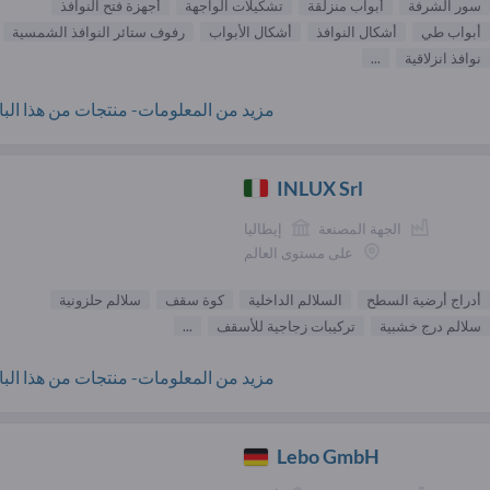
سور الشرفة
أبواب منزلقة
تشكيلات الواجهة
أجهزة فتح النوافذ
أبواب طي
أشكال النوافذ
أشكال الأبواب
رفوف ستائر النوافذ الشمسية
نوافذ انزلاقية
...
مزيد من المعلومات- منتجات من هذا البائ
INLUX Srl
الجهة المصنعة
إيطاليا
على مستوى العالم
أدراج أرضية السطح
السلالم الداخلية
كوة سقف
سلالم حلزونية
سلالم درج خشبية
تركيبات زجاجية للأسقف
...
مزيد من المعلومات- منتجات من هذا البائ
Lebo GmbH