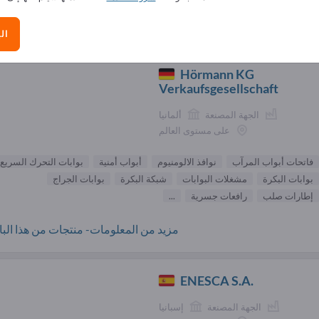
الموردون مكونات البناء (71
ال
Hörmann KG
Verkaufsgesellschaft
الجهة المصنعة
ألمانيا
على مستوى العالم
فاتحات أبواب المرآب
نوافذ الالومنيوم
أبواب أمنية
بوابات التحرك السريع
بوابات البكرة
مشغلات البوابات
شبكة البكرة
بوابات الجراج
إطارات صلب
رافعات جسرية
...
مزيد من المعلومات- منتجات من هذا البائ
ENESCA S.A.
الجهة المصنعة
إسبانيا