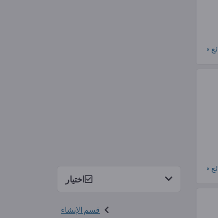
ع »
ع »
اختيار
قسم الإنشاء