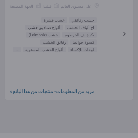
على مستوى العالم
فنلندا
الجهة المصنعة
خشب رقائقي
خشب قشرة
اح ألياف الخشب
ألواح صناديق خشب
بكرة لف الخرطوم
خشب (Leimholz)
كسوة حوائط
رقائق الخشب
لوحات للإكساء
ألواح الخشب المستوية
...
مزيد من المعلومات- منتجات من هذا البائع »