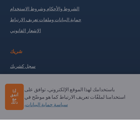
الشروط والأحكام وشروط الاستخدام
حماية البيانات وملفات تعريف الارتباط
الإشعار القانوني
شريك
سجل كشريك
الاشتراك في النشرة الإخبارية
باستخدامك لهذا الموقع الإلكتروني، توافق على
أنا
أتفق
استخدامنا لملفّات تعريف الارتباط كما هو موضّح في
لديك أسئلة؟
مع
ذلك
سياسة حماية البيانات
.
الأسئلة الشائعة
خدماتنا التي نقدمها
نبذة عنا