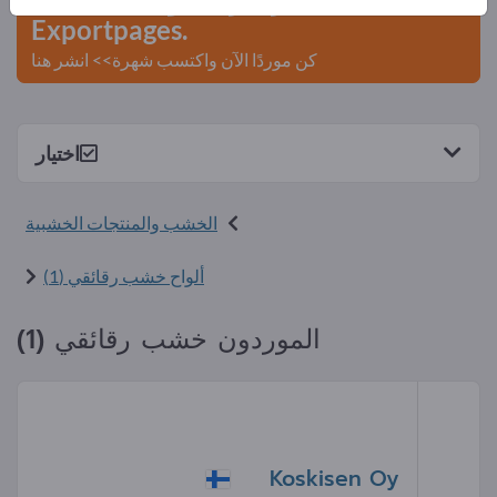
Exportpages.
كن موردًا الآن واكتسب شهرة>> انشر هنا
اختيار
الخشب والمنتجات الخشبية
ألواح خشب رقائقي (1)
الموردون خشب رقائقي (1)
Koskisen Oy