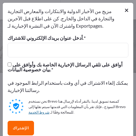
1
من المصنعين
×
1
مزيج من الأخبار الدولية والابتكارات والمعارض التجارية
والتجارة في الداخل والخارج. كن على اطلاع قبل الآخرين
واشترك الآن في النشرة الإخبارية لـ Exportpages.
خشب رقائقي – اعثر على الشركات
المصنعة والموردين
أدخل عنوان بريدك الإلكتروني للاشتراك.
من المصنعين
من المصدرين
1
1
أوافق على تلقي الرسائل الإخبارية الخاصة بك وأوافق على
بيان خصوصية البيانات.
Exportpages
المواد الصناعية والمواد المعدنية
يمكنك إلغاء الاشتراك في أي وقت باستخدام الرابط الموجود في
الخشب والمنتجات الخشبية
خشب رقائقي
رسالتنا الإخبارية.
نحن نستخدم Brevo كمنصة تسويق لدينا. بالنقر أدناه لإرسال هذا
أعلن مجانًا على Exportpages!
النموذج ، فإنك تقر بأن المعلومات التي قدمتها سيتم نقلها إلى Brevo
.
للمعالجة وفقًا لـ
شروط الخدمة
الاحتياجات – العروض – السلع المستعملة – جهات الاتصال
التجارية >> ابدأ من هنا
الإشتراك
انشر شركتك ومنتجاتك على