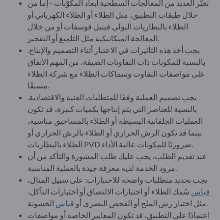
تغيّر العديد من المعالجات السطحية أبعاد المكوّنات - إما من
خلال طبقات التطبيق، مثل الطلاء أو الطلاء الكهربائي أو
الطلاء بالبطاريات البولي فينيل فوسفات أو من خلال
المعالجة الميكانيكية مثل التلميع أو التفجير.
يجب أخذ هذه التأثيرات في الاعتبار أثناء التصميم والإنتاج.
بالنسبة للمكونات ذات التفاوتات الضيقة، من المهم الاتفاق
على مواصفات التفاوت وسماكات الطلاء مع شركة الطلاء
مسبقًا.
يجب تصميم العملية وفقًا للمتطلبات الفنية والاقتصادية.
بالنسبة للعناصر التي يتم إنتاجها بكميات كبيرة، قد تكون
العمليات الجلفانية البسيطة أو الطلاء بالمساحيق مناسبة،
بينما قد يكون الرش الحراري أو الطلاء بالرش الحراري أو
الطلاء بالبطاريات PVD ضروريًا للمكونات عالية الأداء.
عند تقديم الطلب، يجب عليك طلب المشورة والتأكد من أن
مزود الخدمة لديه معرفة جيدة بالعملية المناسبة.
يجب تحديد متطلبات واضحة للاختبارات: على سبيل المثال،
قياس
سُمك الطلاء أو اختبارات الالتصاق أو اختبارات التآكل،
الخشونة.
مثل اختبار رش الملح أو الفحص البصري أو
قياس
اعتمادًا على التطبيق، قد تكون المعايير الخاصة أو مواصفات