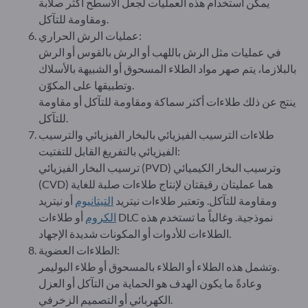
يمكن استخدام هذه العمليات لجعل الأسطح أكثر صلابة
ومقاومة للتآكل.
عمليات الرش الحراري:
في عمليات مثل الرش باللهب أو الرش بالقوس أو الرش
بالبلازما، يتم صهر مواد الطلاء المسحوق أو الشبيهة بالأسلاك
وتطبيقها على المكوّن.
ينتج عن ذلك طلاءات أكثر سماكة ومقاومة للتآكل أو مقاومة
للتآكل.
طلاءات الترسيب الفيزيائي بالبخار الفيزيائي والترسيب
الفيزيائي بالتفريغ القابل للتفتيت:
ترسيب البخار الفيزيائي (PVD) وترسيب البخار الكيميائي
(CVD) هما عمليتان رقيقتان لإنتاج طلاءات صلبة للغاية
ومقاومة للتآكل. وتعتبر طلاءات نيتريد
التيتانيوم
أو نيتريد
الكروم
أو طلاءات DLC نموذجية. وغالباً ما تستخدم هذه
الطلاءات للأدوات أو المكونات شديدة الإجهاد.
الطلاءات العضوية:
وتشمل هذه الطلاء أو الطلاء بالمسحوق أو طلاء البوليمر.
وعادةً ما يكون الهدف هو الحماية من التآكل أو العزل
الكهربائي أو التصميم الزخرفي.