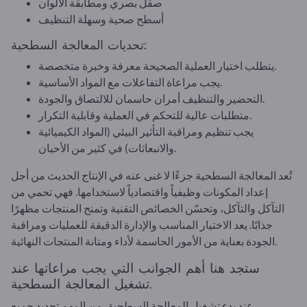
صقل بصري ومطابقة الألوان
أسطح صحية وسهلة التنظيف
تحديات المعالجة السطحية:
يتطلب اختيار العملية الصحيحة معرفة وخبرة متخصصة.
يجب مراعاة التفاعلات مع المواد الأساسية.
التحضير والتنظيف أمران حاسمان للالتصاق والجودة.
متطلبات عالية للتحكم في العملية وقابلية التكرار.
يجب تنظيم ومراقبة التأثير البيئي (المواد الكيميائية
والانبعاثات) في كثير من الأحيان.
تُعد المعالجة السطحية جزءًا لا غنى عنه في الإنتاج الحديث من أجل
إعداد المكونات وظيفياً واقتصادياً لاستخدامها. فهي تحمي من
التآكل والتآكل، وتحسّن الخصائص التقنية وتمنح المنتجات مظهرًا
جذابًا. يعد الاختيار المناسب والإدارة الدقيقة للعمليات ومراقبة
الجودة بعناية من الأمور الحاسمة لأداء ومتانة المنتجات النهائية.
ستجد هنا أهم الجوانب التي يجب مراعاتها عند
تشغيل المعالجة السطحية.
عند بدء تشغيل المعالجة السطحية، من المهم تحديد جميع