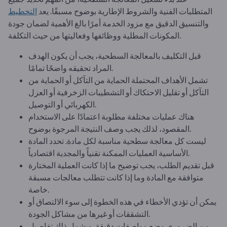
المتطلبات الفنية والشروط الإطارية بوضوح مسبقًا. يعد
التخطيط
والتنسيق الدقيق مع مزود الخدمة أمرًا بالغ الأهمية لضمان جودة
المكونات المطلية ووظائفها وفعاليتها من حيث التكلفة.
قبل التكليف بالمعالجة السطحية، يجب أن يكون الهدف
المراد تحقيقه واضحًا تمامًا.
تشمل الأهداف المحتملة الحماية من التآكل أو الحماية من
التآكل أو تقليل الاحتكاك أو التشطيبات الزخرفية أو العزل
الكهربائي أو التوصيل.
هناك عمليات مختلفة مطلوبة اعتمادًا على الاستخدام
المقصود، لذلك يجب وصف النتيجة المرجوة بوضوح.
ليست كل معالجة سطحية مناسبة لكل مادة. تحدد المادة
الأساسية العمليات الممكنة تقنياً والمجدية اقتصادياً.
قبل تقديم الطلب، يجب توضيح ما إذا كانت العملية المختارة
متوافقة مع المادة وما إذا كانت تتطلب معالجات مسبقة
خاصة.
يمكن أن تؤدي الأخطاء في هذه الخطوة إلى سوء الالتصاق أو
التشققات أو غيرها من مشاكل الجودة.
من الضروري وضع مواصفات دقيقة. ويشمل ذلك تفاصيل