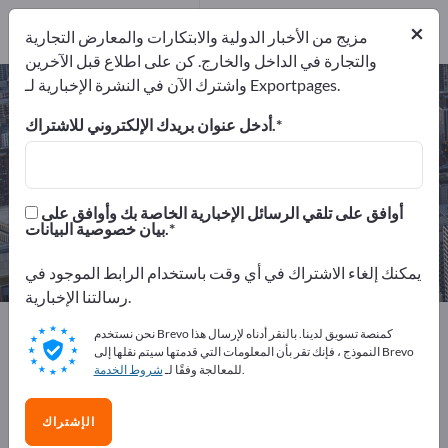
من مقدمي الخدمات
2
×
موزعون
1
مزيج من الأخبار الدولية والابتكارات والمعارض التجارية
والتجارة في الداخل والخارج. كن على اطلاع قبل الآخرين
واشترك الآن في النشرة الإخبارية لـ Exportpages.
معالجة الأسطح – اعثر على الشركات
المصنعة والموردين
أدخل عنوان بريدك الإلكتروني للاشتراك.
من المصنعين
من المصدرين
30
27
أوافق على تلقي الرسائل الإخبارية الخاصة بك وأوافق على
بيان خصوصية البيانات.
موزعون
من مقدمي الخدمات
2
1
يمكنك إلغاء الاشتراك في أي وقت باستخدام الرابط الموجود في
رسالتنا الإخبارية.
Exportpages
الخدمات
معالجة الأسطح
نحن نستخدم Brevo كمنصة تسويق لدينا. بالنقر أدناه لإرسال هذا
النموذج ، فإنك تقر بأن المعلومات التي قدمتها سيتم نقلها إلى Brevo
.
للمعالجة وفقًا لـ
شروط الخدمة
أعلن مجانًا على Exportpages!
الاحتياجات – العروض – السلع المستعملة – جهات الاتصال
الإشتراك
التجارية >> ابدأ من هنا