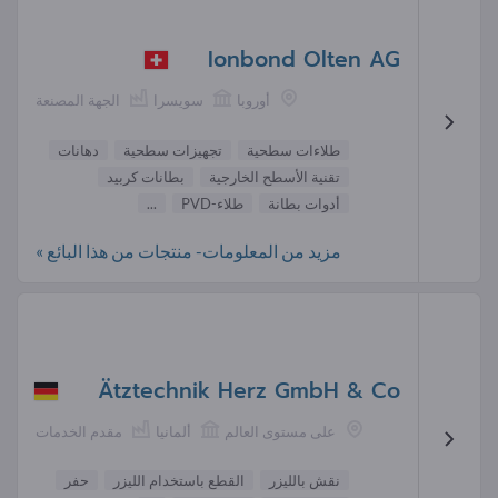
Ionbond Olten AG
أوروبا
سويسرا
الجهة المصنعة
طلاءات سطحية
تجهيزات سطحية
دهانات
تقنية الأسطح الخارجية
بطانات كربيد
أدوات بطانة
طلاء-PVD
...
مزيد من المعلومات- منتجات من هذا البائع »
Ätztechnik Herz GmbH & Co
على مستوى العالم
ألمانيا
مقدم الخدمات
نقش بالليزر
القطع باستخدام الليزر
حفر