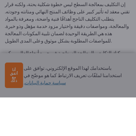
إن التكليف بمعالجة السطح ليس خطوة شكلية بحتة، ولكنه قرار
تقني معقد له تأثير كبير على وظائف المنتج النهائي ومتانته وجودته.
يتطلب التكليف الناجح أهدافًا فنية واضحة، ومعرفة بالمواد
والمعالجة، ومواصفات دقيقة واختيار مزود خدمة مؤهل وذو خبرة.
هذه هي الطريقة الوحيدة لضمان تلبية المكونات المعالجة
للمواصفات المطلوبة بشكل موثوق وعلى المدى الطويل.
يمكنك التكليف بالمعالجة السطحية في جميع أنحاء العالم. يمكن
العثور على معلومات شاملة عن مقدمي خدمات المعالجة
.
Exportpages
السطحية من جميع أنحاء العالم على موقع
باستخدامك لهذا الموقع الإلكتروني، توافق على
أنا
أتفق
استخدامنا لملفّات تعريف الارتباط كما هو موضّح في
مع
ذلك
سياسة حماية البيانات
.
عام
الشروط والأحكام وشروط الاستخدام
حماية البيانات وملفات تعريف الارتباط