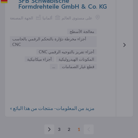
SFB Schwäbische
Formdrehteile GmbH & Co. KG
على مستوى العالم
ألمانيا
الجهة المصنعة
معالجة الأسطح
أجزاء مخرطة دوُارة بالتحكم الرقمي بالحاسب
CNC
أجزاء تفريز بالتوجيه الرقمي CNC
المكونات الهيدروليكية
أجزاء ميكانيكية
قطع غيار الصمامات
...
مزيد من المعلومات- منتجات من هذا البائع »
3
2
1