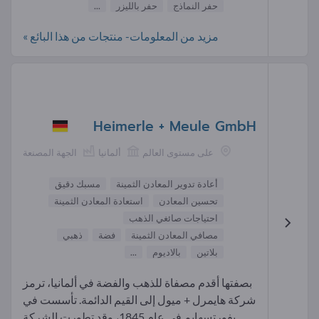
حفر النماذج
حفر بالليزر
...
مزيد من المعلومات- منتجات من هذا البائع »
Heimerle + Meule GmbH
على مستوى العالم
ألمانيا
الجهة المصنعة
أعادة تدوير المعادن الثمينة
مسبك دقيق
تحسين المعادن
استعادة المعادن الثمينة
احتياجات صائغي الذهب
مصافي المعادن الثمينة
فضة
ذهبي
بلاتين
بالاديوم
...
بصفتها أقدم مصفاة للذهب والفضة في ألمانيا، ترمز
شركة هايمرل + ميول إلى القيم الدائمة. تأسست في
بفورتسهايم في عام 1845، وقد تطورت الشركة