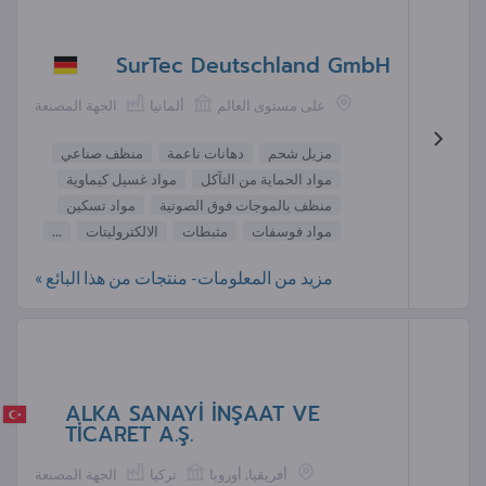
SurTec Deutschland GmbH
على مستوى العالم
ألمانيا
الجهة المصنعة
مزيل شحم
دهانات ناعمة
منظف صناعي
مواد الحماية من التآكل
مواد غسيل كيماوية
منظف بالموجات فوق الصوتية
مواد تسكين
مواد فوسفات
مثبطات
الالكتروليتات
...
مزيد من المعلومات- منتجات من هذا البائع »
ALKA SANAYİ İNŞAAT VE
TİCARET A.Ş.
أفريقيا, أوروبا
تركيا
الجهة المصنعة