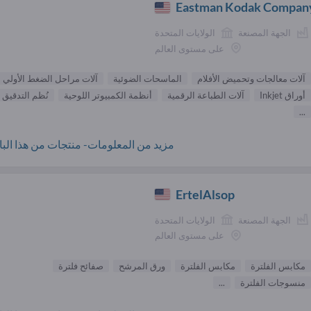
Eastman Kodak Compan
الجهة المصنعة
الولايات المتحدة
على مستوى العالم
آلات معالجات وتحميض الأفلام
الماسحات الضوئية
آلات مراحل الضغط الأولي
أوراق Inkjet
آلات الطباعة الرقمية
أنظمة الكمبيوتر اللوحية
نُظم التدقيق
...
مزيد من المعلومات- منتجات من هذا البائ
ErtelAlsop
الجهة المصنعة
الولايات المتحدة
على مستوى العالم
مكابس الفلترة
مكابس الفلترة
ورق المرشح
صفائح فلترة
منسوجات الفلترة
...