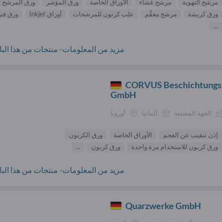
مرشح التهوية
مرشح غشاء
الأوراق الخاصة
ورق المؤشر
ورق المرشح
ورق كريشة
مرشح معقَّم
علب كرتون للمرشحات
أوراق Inkjet
ورق فني
...
مزيد من المعلومات- منتجات من هذا البائ
CORVUS Beschichtungs
GmbH
الجهة المصنعة
ألمانيا
أوروبا
إذن تنقيب عن الفحم
الأوراق الخاصة
ورق الكربون
ورق كربون للاستخدام مرة واحدة
ورق كربون
...
مزيد من المعلومات- منتجات من هذا البائ
Quarzwerke GmbH