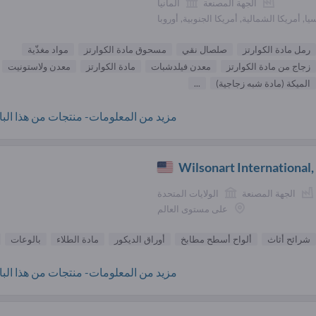
الجهة المصنعة
ألمانيا
يا, أمريكا الشمالية, أمريكا الجنوبية, أوروبا
رمل مادة الكوارتز
صلصال نقي
مسحوق مادة الكوارتز
مواد مغذّية
زجاج من مادة الكوارتز
معدن فيلدشبات
مادة الكوارتز
معدن ولاستونيت
الميكة (مادة شبه زجاجية)
...
مزيد من المعلومات- منتجات من هذا البائ
Wilsonart International, 
الجهة المصنعة
الولايات المتحدة
على مستوى العالم
شرائح أثاث
ألواح أسطح مطابخ
أوراق الديكور
مادة الطلاء
بالوعات
مزيد من المعلومات- منتجات من هذا البائ