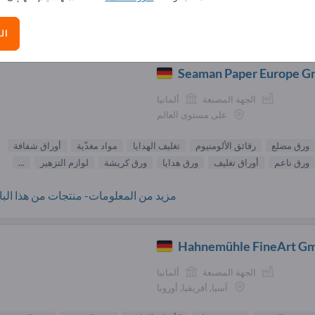
الموردون ورق (17
ال
Seaman Paper Europe 
الجهة المصنعة
ألمانيا
على مستوى العالم
ورق مضلع
رقائق الألومنيوم
تغليف الهدايا
مواد مغذّية
أوراق شفافة
ورق ناعم
أوراق تغليف
ورق هدايا
ورق كريشة
لوازم التزهير
...
مزيد من المعلومات- منتجات من هذا البائ
Hahnemühle FineArt G
الجهة المصنعة
ألمانيا
آسيا, أفريقيا, أوروبا