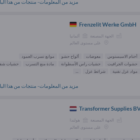
مزيد من المعلومات- منتجات من هذا البائ
Frenzelit Werke GmbH
الجهة المصنعة
ألمانيا
على مستوى العالم
أختام الاسبستوس
معوضات
ألواح حشو
موانع تسرب العمود
حشوات الجرافيت
حشيات راس الأسطوانة
مادة منع التسرب
حشيات شف
مواد عزل تقنية
شرائط عزل
...
مزيد من المعلومات- منتجات من هذا البائ
Transformer Supplies B
الجهة المصنعة
هولندا
على مستوى العالم