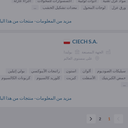
مواد عزل تقنية
أدوات لولبية
اكسسوارات للمحولات
أجزاء عازلة
ورق عزل
لوحات المحول
معدات تشكيل الخشب
...
مزيد من المعلومات- منتجات من هذا البائ
CIECH S.A.
الجهة المصنعة
بولندا
على مستوى العالم
سيليكات الصوديوم
ألوان
استون
راتنجات الأيبوكسي
بولي إثيلين
حمض الكبريتيك
الأسفلت
كبريت
كلوريد كالسيوم
كربونات الكالسيوم
...
مزيد من المعلومات- منتجات من هذا البائ
2
1