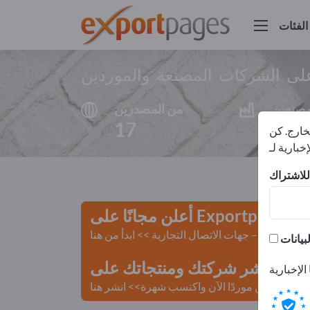
الفئات
لى الشركات المصنعة والموردين
مصنعين
من المصدرين
17
16
لخارج. كن
أعلن مجانًا على Exportpages!
لمستعملة – جهات الاتصال التجارية >> ابدأ من هنا
 Exportpages.
كن موردًا الآن واكتسب شهرة>> انشر هنا