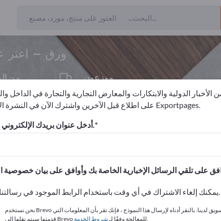
من المصدرين
17
ورق – اعثر ع
موزعون
من ال
1
 الأخبار الدولية والابتكارات والمعارض التجارية والتجارة في الداخل وا
على اطلاع قبل الآخرين واشترك الآن في النشرة الإخبارية لـ Exportpages.
ورق
أدخل عنوان بريدك الإلكتروني للاشتراك.
الاحتياجات – العروض – السلع ا
انشر شركتك ومنتجاتك على
يمكنك إلغاء الاشتراك في أي وقت باستخدام الرابط الموجود في رسالتنا الإخبارية.
نحن نستخدم Brevo كمنصة تسويق لدينا. بالنقر أدناه لإرسال هذا النموذج ، فإنك تقر بأن المعلومات التي
.
قدمتها سيتم نقلها إلى Brevo للمعالجة وفقًا لـ
شروط الخدمة