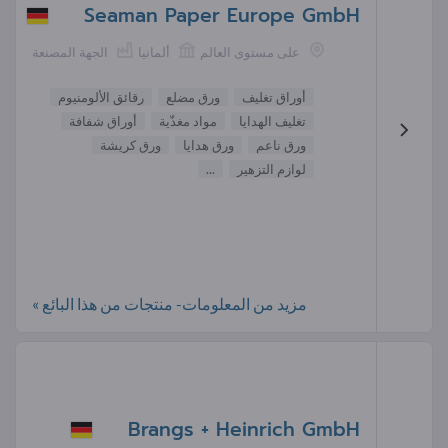
Seaman Paper Europe GmbH
على مستوى العالم
ألمانيا
الجهة المصنعة
أوراق تغليف
ورق مضلع
رقائق الألومنيوم
تغليف الهدايا
مواد مغذّية
أوراق شفافة
ورق ناعم
ورق هدايا
ورق كريشة
لوازم التزهير
...
مزيد من المعلومات- منتجات من هذا البائع »
Brangs + Heinrich GmbH