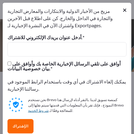
2
من المصنعين
×
2
مزيج من الأخبار الدولية والابتكارات والمعارض التجارية
والتجارة في الداخل والخارج. كن على اطلاع قبل الآخرين
واشترك الآن في النشرة الإخبارية لـ Exportpages.
أوراق تغليف – اعثر على الشركات
المصنعة والموردين
أدخل عنوان بريدك الإلكتروني للاشتراك.
من المصنعين
من المصدرين
2
2
أوافق على تلقي الرسائل الإخبارية الخاصة بك وأوافق على
بيان خصوصية البيانات.
Exportpages
مستلزمات المكاتب
التغليف والشحن
يمكنك إلغاء الاشتراك في أي وقت باستخدام الرابط الموجود في
أوراق تغليف
رسالتنا الإخبارية.
نحن نستخدم Brevo كمنصة تسويق لدينا. بالنقر أدناه لإرسال هذا
أعلن مجانًا على Exportpages!
النموذج ، فإنك تقر بأن المعلومات التي قدمتها سيتم نقلها إلى Brevo
.
للمعالجة وفقًا لـ
شروط الخدمة
الاحتياجات – العروض – السلع المستعملة – جهات الاتصال
التجارية >> ابدأ من هنا
الإشتراك
انشر شركتك ومنتجاتك على