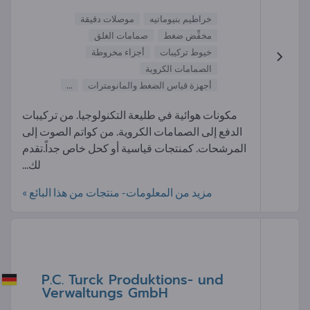
خراطيم بنيوماتيه
موصلات دقيقة
مخفِّض ضغط
صمامات الغلق
خيوط تركيبات
أجزاء مخروطة
الصمامات الكروية
أجهزة قياس الضغط والمانومترات
...
مكونات هوائية في طليعة التكنولوجيا. من تركيبات
الدفع إلى الصمامات الكروية. من كواتم الصوت إلى
المرشحات. كمنتجات قياسية أو كحل خاص جداً.تقدم
لك...
مزيد من المعلومات- منتجات من هذا البائع »
P.C. Turck Produktions- und
Verwaltungs GmbH