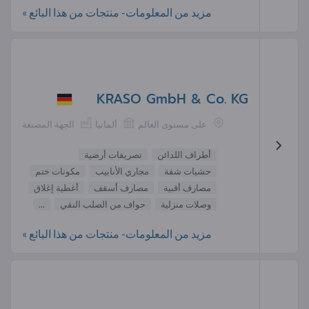
مزيد من المعلومات- منتجات من هذا البائع »
KRASO GmbH & Co. KG
على مستوى العالم
ألمانيا
الجهة المصنعة
أطراف اللدائن
تصريفات أرضية
حشيات شفة
مجاري الأنابيب
مكونات ختم
مصارف أقبية
مصارف أسقف
أغطية إغلاق
وصلات منزلية
حواف من الصلب النقي
...
مزيد من المعلومات- منتجات من هذا البائع »