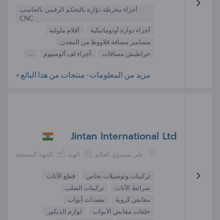
أجزاء مخرطة دوُارة بالتحكم الرقمي بالحاسب
CNC
أجزاء دوارة أوتوماتيكية
أقلام ملولبة
مسامير مسافة قلاووظ من المعدن
خراطيش مسافات
أجزاء لف ألومنيوم
...
مزيد من المعلومات- منتجات من هذا البائع »
Jintan International Ltd
على مستوى العالم
الهند
الجهة المصنعة
تركيبات وتوصيلات نحاس
قطع الأثاث
شرائط الأثاث
تركيبات الصلب
مقابض كروية
مصدات أبواب
حلقات مقابض الأبواب
لوازم الديكور