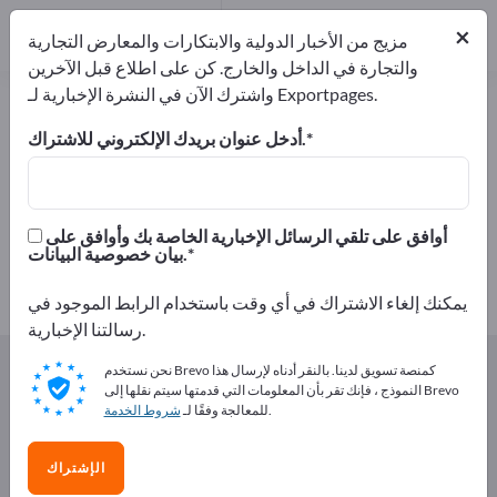
موزعون
3
×
من مقدمي الخدمات
1
مزيج من الأخبار الدولية والابتكارات والمعارض التجارية
والتجارة في الداخل والخارج. كن على اطلاع قبل الآخرين
واشترك الآن في النشرة الإخبارية لـ Exportpages.
منتجات معدنية – اعثر على الشركات
المصنعة والموردين
أدخل عنوان بريدك الإلكتروني للاشتراك.
من المصنعين
من المصدرين
64
60
أوافق على تلقي الرسائل الإخبارية الخاصة بك وأوافق على
بيان خصوصية البيانات.
من مقدمي الخدمات
موزعون
3
1
يمكنك إلغاء الاشتراك في أي وقت باستخدام الرابط الموجود في
رسالتنا الإخبارية.
Exportpages
المكونات/الأجزاء
منتجات معدنية
نحن نستخدم Brevo كمنصة تسويق لدينا. بالنقر أدناه لإرسال هذا
النموذج ، فإنك تقر بأن المعلومات التي قدمتها سيتم نقلها إلى Brevo
.
للمعالجة وفقًا لـ
شروط الخدمة
أعلن مجانًا على Exportpages!
الاحتياجات – العروض – السلع المستعملة – جهات الاتصال
الإشتراك
التجارية >> ابدأ من هنا