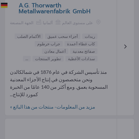
A.G. Thorwarth
Metallwarenfabrik GmbH
على مستوى العالم
ألمانيا
الجهة المصنعة
ريدات
أجزاء سحب عميق
الأكمام الصلب
كاب غطاء أعمدة
جراب خرطوم
صفائح معدنية
أعمال معادن
سدادات الأغطية
تطوير المنتجات
...
منذ تأسيس الشركة في عام 1876 في شمالكالدن
ونحن متخصصون في إنتاج الأجزاء المعدنية
المسحوبة بعمق. ومع أكثر من 140 عامًا من الخبرة
كمورد للإنتاج...
مزيد من المعلومات- منتجات من هذا البائع »