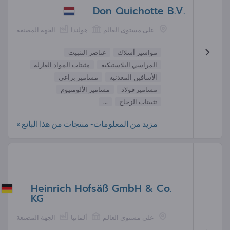
Don Quichotte B.V.
على مستوى العالم
هولندا
الجهة المصنعة
مواسير أسلاك
عناصر التثبيت
المراسي البلاستيكية
مثبتات المواد العازلة
الأسافين المعدنية
مسامير براغي
مسامير فولاذ
مسامير الألومنيوم
تثبيتات الزجاج
...
مزيد من المعلومات- منتجات من هذا البائع »
Heinrich Hofsäß GmbH & Co.
KG
على مستوى العالم
ألمانيا
الجهة المصنعة