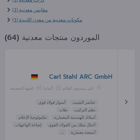
مقابس معدنية (1)
مكونات معدنية من معدن اللبيدة (1)
الموردون منتجات معدنية (64)
Carl Stahl ARC GmbH
على مستوى العالم
ألمانيا
الجهة المصنعة
عناصر التثبيت
أسوار فولاذ قوي
نظم التركيب
طات
أسلاك الهندسة المعمارية
تتكنولوجيا الإعلام
أحبال سلك من الفولاذ القوي
إضاءة الواجهات
أنسجة معمارية
...