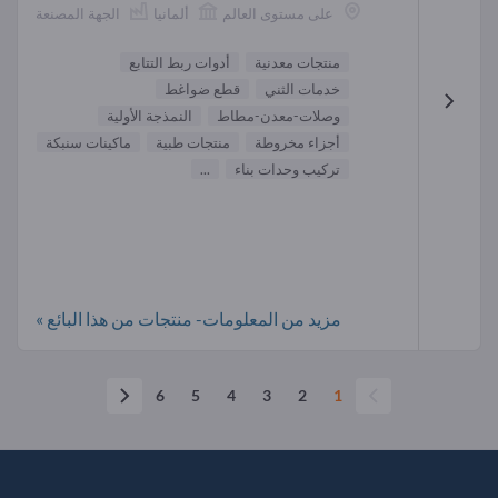
على مستوى العالم
ألمانيا
الجهة المصنعة
منتجات معدنية
أدوات ربط التتابع
خدمات الثني
قطع ضواغط
وصلات-معدن-مطاط
النمذجة الأولية
أجزاء مخروطة
منتجات طبية
ماكينات سنبكة
تركيب وحدات بناء
...
مزيد من المعلومات- منتجات من هذا البائع »
6
5
4
3
2
1