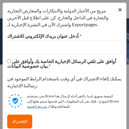
×
مزيج من الأخبار الدولية والابتكارات والمعارض التجارية
والتجارة في الداخل والخارج. كن على اطلاع قبل الآخرين
DIN EN ISO 9001:2000
واشترك الآن في النشرة الإخبارية لـ Exportpages.
أدخل عنوان بريدك الإلكتروني للاشتراك.
Erhard Muhr GmbH
أوافق على تلقي الرسائل الإخبارية الخاصة بك وأوافق على
بيان خصوصية البيانات.
Website
ألمانيا
الجهة المصنعة
الهاتف
إرسال استفسار
يمكنك إلغاء الاشتراك في أي وقت باستخدام الرابط الموجود في
رسالتنا الإخبارية.
نحن نستخدم Brevo كمنصة تسويق لدينا. بالنقر أدناه لإرسال هذا
DIN EN ISO 9001:2000
النموذج ، فإنك تقر بأن المعلومات التي قدمتها سيتم نقلها إلى Brevo
.
للمعالجة وفقًا لـ
شروط الخدمة
الإشتراك
ملف الشركة