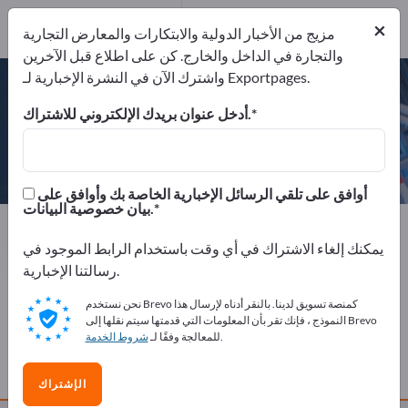
إرسال استفسار
Website
×
مزيج من الأخبار الدولية والابتكارات والمعارض التجارية
الهاتف
والتجارة في الداخل والخارج. كن على اطلاع قبل الآخرين
واشترك الآن في النشرة الإخبارية لـ Exportpages.
أدخل عنوان بريدك الإلكتروني للاشتراك.
Becker Mining Systems AG
أوافق على تلقي الرسائل الإخبارية الخاصة بك وأوافق على
بيان خصوصية البيانات.
Website
ألمانيا
الجهة المصنعة
الهاتف
إرسال استفسار
يمكنك إلغاء الاشتراك في أي وقت باستخدام الرابط الموجود في
رسالتنا الإخبارية.
نحن نستخدم Brevo كمنصة تسويق لدينا. بالنقر أدناه لإرسال هذا
ملف الشركة
النموذج ، فإنك تقر بأن المعلومات التي قدمتها سيتم نقلها إلى Brevo
.
للمعالجة وفقًا لـ
شروط الخدمة
مُنتَجات
الإشتراك