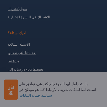
سجل كشريك
الاشتراك في النشرة الإخبارية
لديك أسئلة؟
الأسئلة الشائعة
خدماتنا التي نقدمها
نبذة عنا
رسالة إلى Exportpages
باستخدامك لهذا الموقع الإلكتروني، توافق على
أنا
Exportpages International Network
أتفق
استخدامنا لملفّات تعريف الارتباط كما هو موضّح في
مع
Exportpages International GmbH
ذلك
سياسة حماية البيانات
.
Becker-Göring-Straße 15
76307 Karlsbad